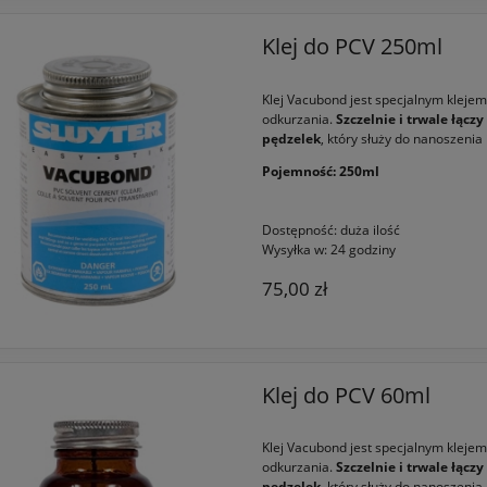
Klej do PCV 250ml
Klej Vacubond jest specjalnym kleje
odkurzania.
Szczelnie i trwale łącz
pędzelek
, który służy do nanoszenia
Pojemność: 250ml
Dostępność:
duża ilość
Wysyłka w:
24 godziny
75,00 zł
Klej do PCV 60ml
Klej Vacubond jest specjalnym kleje
odkurzania.
Szczelnie i trwale łącz
pędzelek
, który służy do nanoszenia