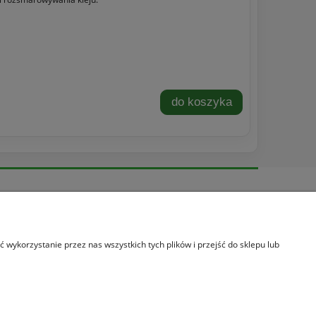
do koszyka
Informacje
O nas
Informacje o leasingu
wykorzystanie przez nas wszystkich tych plików i przejść do sklepu lub
Promocja
Kontakt