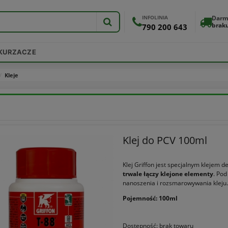
INFOLINIA
Darm
brak
790 200 643
DKURZACZE
Kleje
Klej do PCV 100ml
Klej Griffon jest specjalnym klejem 
trwale łączy klejone elementy
. Po
nanoszenia i rozsmarowywania kleju.
Pojemność: 100ml
Dostępność:
brak towaru