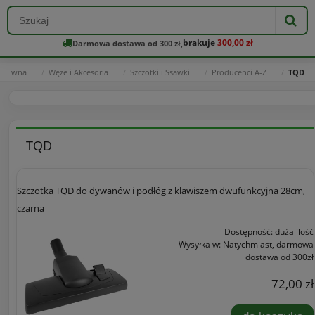
brakuje
300,00 zł
Darmowa dostawa od 300 zł,
 główna
Węże i Akcesoria
Szczotki i Ssawki
Producenci A-Z
TQD
TQD
Szczotka TQD do dywanów i podłóg z klawiszem dwufunkcyjna 28cm,
czarna
Dostępność:
duża ilość
Wysyłka w:
Natychmiast, darmowa
dostawa od 300zł
72,00 zł