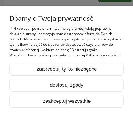
«
1
2
»
Dbamy o Twoją prywatność
Pliki cookies i pokrewne im technologie umożliwiają poprawne
Zakupy
działanie strony i pomagają nam dostosować ofertę do Twoich
potrzeb. Możesz zaakceptować wykorzystanie przez nas wszystkich
tych plików i przejść do sklepu lub dostosować użycie plików do
Pomoc
swoich preferencji, wybierając opcję "Dostosuj zgody".
Więcej o plikach cookies przeczytasz w naszej Polityce prywatności.
Moje konto
zaakceptuj tylko niezbędne
Informacje
dostosuj zgody
pokaż pełną wersję strony
zaakceptuj wszystkie
Sklep internetowy Shoper.pl
HOME
PRODUKTY
SZUKAJ
KONTO
KOSZYK