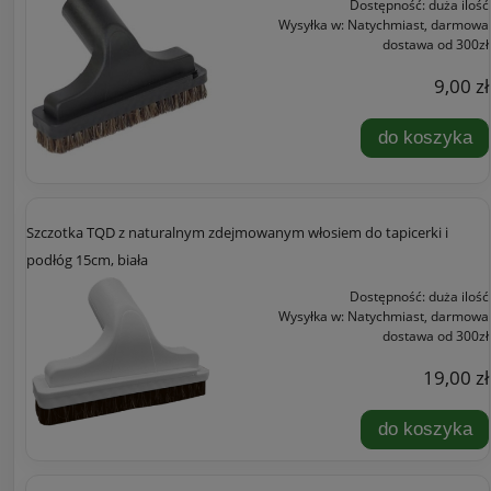
Dostępność:
duża ilość
Wysyłka w:
Natychmiast, darmowa
dostawa od 300zł
9,00 zł
do koszyka
Szczotka TQD z naturalnym zdejmowanym włosiem do tapicerki i
podłóg 15cm, biała
Dostępność:
duża ilość
Wysyłka w:
Natychmiast, darmowa
dostawa od 300zł
19,00 zł
do koszyka