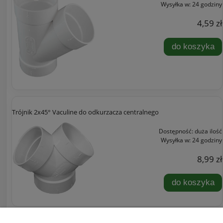
Wysyłka w:
24 godziny
4,59 zł
do koszyka
Trójnik 2x45° Vaculine do odkurzacza centralnego
Dostępność:
duża ilość
Wysyłka w:
24 godziny
8,99 zł
do koszyka
«
1
2
3
»