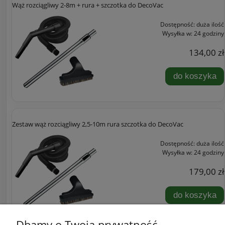
Wąż rozciągliwy 2-8m + rura + szczotka do DecoVac
Dostępność:
duża ilość
Wysyłka w:
24 godziny
134,00 zł
do koszyka
Zestaw wąż rozciągliwy 2,5-10m rura szczotka do DecoVac
Dostępność:
duża ilość
Wysyłka w:
24 godziny
179,00 zł
do koszyka
Dbamy o Twoją prywatność