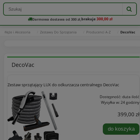
brakuje
300,00 zł
Darmowa dostawa od 300 zł,
Węże i Akcesoria
Zestawy Do Sprzątania
Producenci A-Z
DecoVac
DecoVac
Zestaw sprzątający LUX do odkurzacza centralnego DecoVac
Dostępność:
duża ilość
Wysyłka w:
24 godziny
399,00 zł
do koszyka