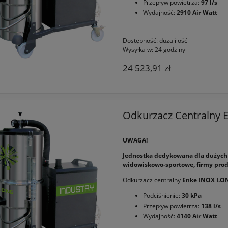
Przepływ powietrza:
97 l/s
Wydajność:
2910 Air Watt
Dostępność:
duża ilość
Wysyłka w:
24 godziny
24 523,91 zł
Odkurzacz Centralny 
UWAGA!
Jednostka dedykowana dla dużych o
widowiskowo-sportowe, firmy prod
Odkurzacz centralny
Enke INOX I.O
Podciśnienie:
30 kPa
Przepływ powietrza:
138 l/s
Wydajność:
4140 Air Watt