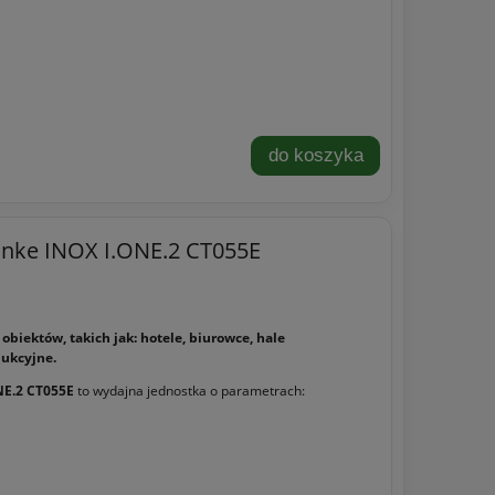
do koszyka
Enke INOX I.ONE.2 CT055E
biektów, takich jak: hotele, biurowce, hale
ukcyjne.
NE.2 CT055E
to wydajna jednostka o parametrach: