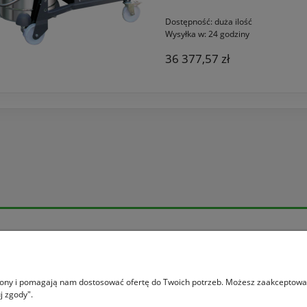
Dostępność:
duża ilość
Wysyłka w:
24 godziny
36 377,57 zł
Moje konto
ania
Logowanie
ać?
Moje zamówienia
trony i pomagają nam dostosować ofertę do Twoich potrzeb. Możesz zaakceptować 
j zgody".
rywatności
Przechowalnia