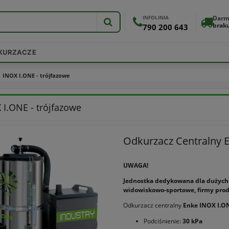
INFOLINIA
Darm
brak
790 200 643
DKURZACZE
INOX I.ONE - trójfazowe
 I.ONE - trójfazowe
Odkurzacz Centralny 
UWAGA!
Jednostka dedykowana dla dużych o
widowiskowo-sportowe, firmy prod
Odkurzacz centralny
Enke INOX I.O
Podciśnienie:
30 kPa