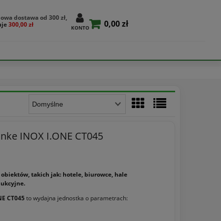
owa dostawa od 300 zł,
0,00 zł
uje
300,00 zł
KONTO
Enke INOX I.ONE CT045
biektów, takich jak: hotele, biurowce, hale
ukcyjne.
NE CT045
to wydajna jednostka o parametrach: