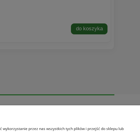
do koszyka
Informacje
O nas
Informacje o leasingu
wykorzystanie przez nas wszystkich tych plików i przejść do sklepu lub
Promocja