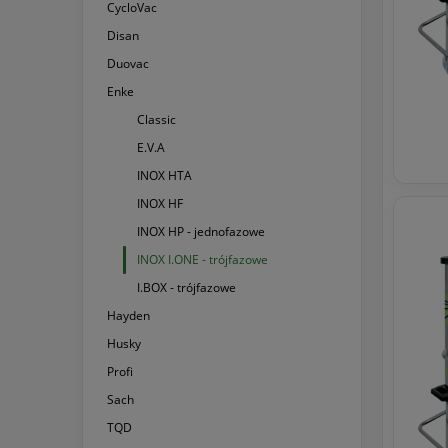
CycloVac
Disan
Duovac
Enke
Classic
E.V.A
INOX HTA
INOX HF
INOX HP - jednofazowe
INOX I.ONE - trójfazowe
I.BOX - trójfazowe
Hayden
Husky
Profi
Sach
TQD