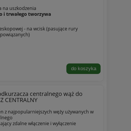
a na uszkodzenia
o i trwałego tworzywa
skopowej - na wcisk (pasujące rury
 powiązanych)
do koszyka
dkurzacza centralnego wąż do
CZ CENTRALNY
en z najpopularniejszych węży używanych w
alnego
jący zdalne włączenie i wyłączenie