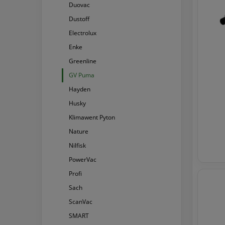
Duovac
Dustoff
Electrolux
Enke
Greenline
GV Puma
Hayden
Husky
Klimawent Pyton
Nature
Nilfisk
PowerVac
Profi
Sach
ScanVac
SMART