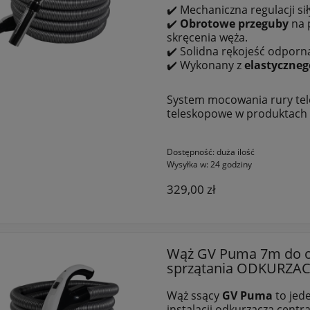
✔️ Mechaniczna regulacji sił
✔️
Obrotowe
przeguby
na p
skręcenia węża.
✔️ Solidna rękojeść odporn
✔️ Wykonany z
elastyczneg
System mocowania rury tele
teleskopowe w produktach
Dostępność:
duża ilość
Wysyłka w:
24 godziny
329,00 zł
Wąż GV Puma 7m do o
sprzątania ODKURZA
Wąż ssący
GV Puma
to jed
instalacji odkurzacza centr