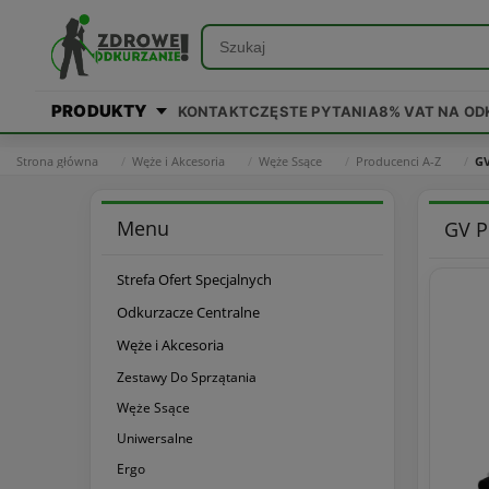
PRODUKTY
KONTAKT
CZĘSTE PYTANIA
8% VAT NA O
Strona główna
Węże i Akcesoria
Węże Ssące
Producenci A-Z
G
Menu
GV 
Strefa Ofert Specjalnych
Odkurzacze Centralne
Węże i Akcesoria
Zestawy Do Sprzątania
Węże Ssące
Uniwersalne
Ergo