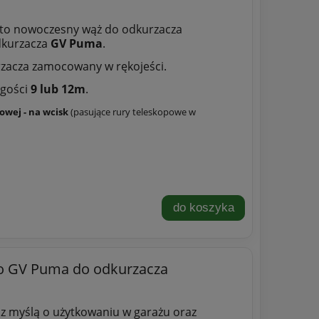
to nowoczesny wąż do odkurzacza
dkurzacza
GV Puma
.
zacza zamocowany w rękojeści.
ugości
9 lub 12m
.
owej - na wcisk
(pasujące rury teleskopowe w
do koszyka
o GV Puma do odkurzacza
 myślą o użytkowaniu w garażu oraz