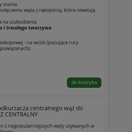
y ssania
ołączeniu węża z rękojeścią, które niwelują
a na uszkodzenia
o i trwałego tworzywa
skopowej - na wcisk (pasujące rury
 powiązanych)
do koszyka
dkurzacza centralnego wąż do
CZ CENTRALNY
en z najpopularniejszych węży używanych w
alnego