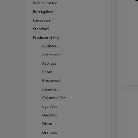
Wąż na metry
Rozciągliwe
Garażowe
Standard
Producenci A-Z
AERISVAC
Aertecnica
Aspilusa
Beam
Borysowsk
Cana-Vac
Columbia Vac
CycloVac
DecoVac
Disan
Drainvac