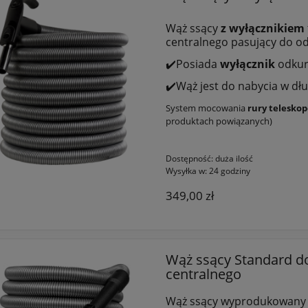
Wąż ssący
z wyłącznikiem
centralnego pasujący do o
✔️Posiada
wyłącznik
odkur
✔️Wąż jest do nabycia w dł
System mocowania
rury teleskop
produktach powiązanych)
Dostępność:
duża ilość
Wysyłka w:
24 godziny
349,00 zł
Wąż ssący Standard d
centralnego
Wąż ssący wyprodukowany z