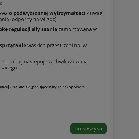
:
zywa
o podwyższonej wytrzymałości
z uwagi
nia (odporny na wilgoć)
kę regulacji siły ssania
zamontowaną w
 sprzątanie
wąskich przestrzeni np. w
entralnej następuje w chwili włożenia
ssącego
owej - na wcisk
(pasujące rury teleskopowe w
do koszyka