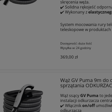
skręcenia węża.
✔️ Solidna rękojeść odporn
✔️ Wykonany z
elastyczneg
System mocowania rury tele
teleskopowe w produktach
Dostępność:
duża ilość
Wysyłka w:
24 godziny
369,00 zł
Wąż GV Puma 9m do o
sprzątania ODKURZA
Wąż ssący
GV Puma
to jed
instalacji odkurzacza centr
✔️ Włącznik
on/off
umożliwia
odkurzacza