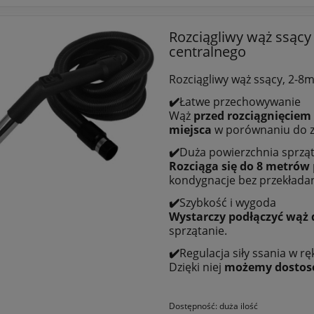
Rozciągliwy wąż ssąc
centralnego
Rozciągliwy wąż ssący, 2-8
✔️
Łatwe przechowywanie
Wąż
przed rozciągnięciem
miejsca
w porównaniu do z
✔️
Duża powierzchnia sprzą
Rozciąga się do 8 metrów
kondygnacje bez przekładan
✔️
Szybkość i wygoda
Wystarczy podłączyć wąż 
sprzątanie.
✔️
Regulacja siły ssania w rę
Dzięki niej
możemy dostoso
Dostępność:
duża ilość