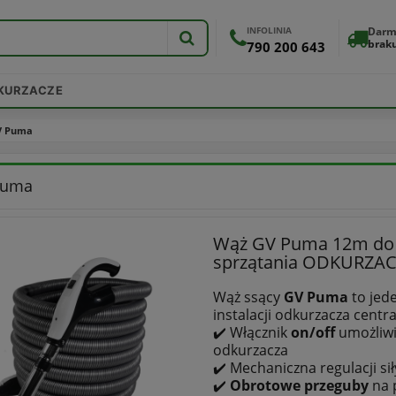
INFOLINIA
Darm
brak
790 200 643
DKURZACZE
V Puma
Puma
Wąż GV Puma 12m do 
sprzątania ODKURZA
Wąż ssący
GV Puma
to jed
instalacji odkurzacza centr
✔️ Włącznik
on/off
umożliwia
odkurzacza
✔️ Mechaniczna regulacji sił
✔️
Obrotowe
przeguby
na p