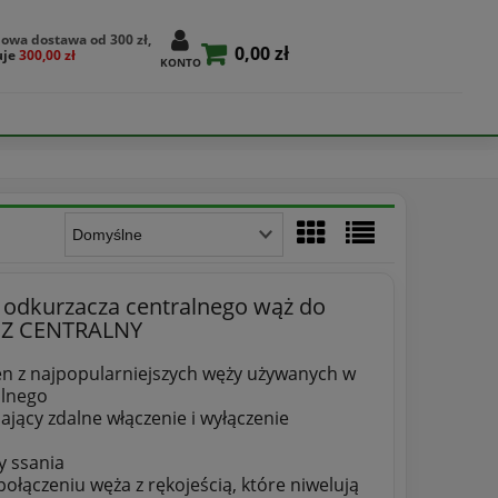
owa dostawa od 300 zł,
0,00 zł
uje
300,00 zł
KONTO
odkurzacza centralnego wąż do
CZ CENTRALNY
en z najpopularniejszych węży używanych w
alnego
jący zdalne włączenie i wyłączenie
y ssania
ołączeniu węża z rękojeścią, które niwelują