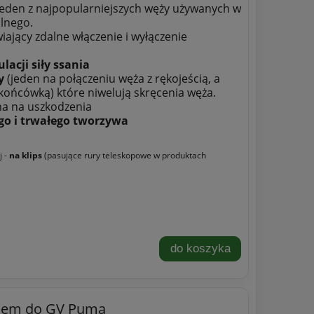
jeden z najpopularniejszych węży używanych w
alnego.
ający zdalne włączenie i wyłączenie
lacji siły ssania
y
(jeden na połączeniu węża z rękojeścią, a
 końcówką) które niwelują skręcenia węża.
a na uszkodzenia
go i trwałego tworzywa
j -
na klips
(pasujące rury teleskopowe w produktach
do koszyka
kiem do GV Puma