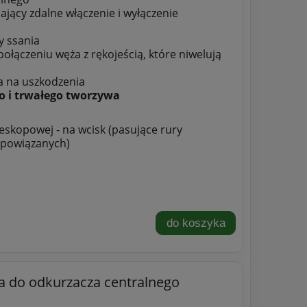
jący zdalne włączenie i wyłączenie
y ssania
ołączeniu węża z rękojeścią, które niwelują
a na uszkodzenia
o i trwałego tworzywa
skopowej - na wcisk (pasujące rury
 powiązanych)
do koszyka
 do odkurzacza centralnego