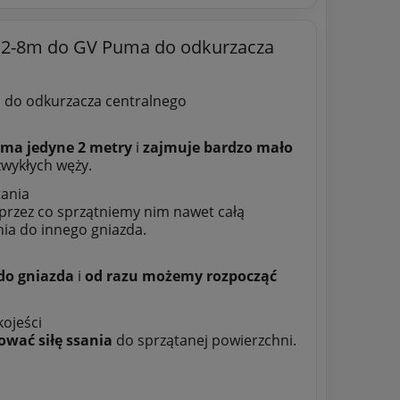
y 2-8m do GV Puma do odkurzacza
m do odkurzacza centralnego
 ma jedyne 2 metry
i
zajmuje bardzo mało
wykłych węży.
tania
przez co sprzątniemy nim nawet całą
ia do innego gniazda.
do gniazda
i
od razu możemy rozpocząć
kojeści
wać siłę ssania
do sprzątanej powierzchni.