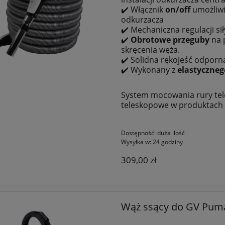
✔️ Włącznik
on/off
umożliwia
odkurzacza
✔️ Mechaniczna regulacji sił
✔️
Obrotowe
przeguby
na p
skręcenia węża.
✔️ Solidna rękojeść odporn
✔️ Wykonany z
elastyczneg
System mocowania rury tele
teleskopowe w produktach
Dostępność:
duża ilość
Wysyłka w:
24 godziny
309,00 zł
Wąż ssący do GV Puma