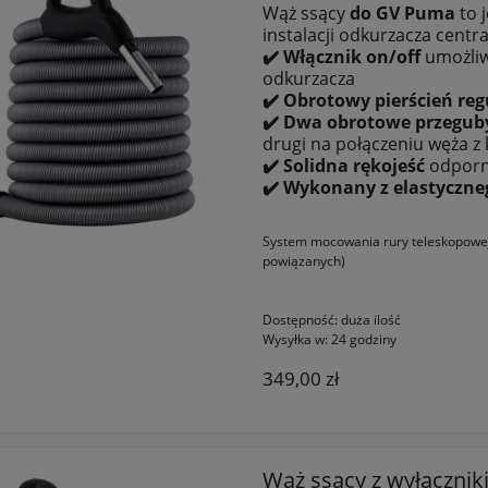
Wąż ssący
do GV Puma
to 
instalacji odkurzacza centr
✔️
Włącznik on/off
umożliwi
odkurzacza
✔️ Obrotowy pierścień regu
✔️ Dwa obrotowe przegub
drugi na połączeniu węża z
✔️ Solidna rękojeść
odporn
✔️ Wykonany z elastyczne
System mocowania rury teleskopowe
powiązanych)
Dostępność:
duża ilość
Wysyłka w:
24 godziny
349,00 zł
Wąż ssący z wyłączni