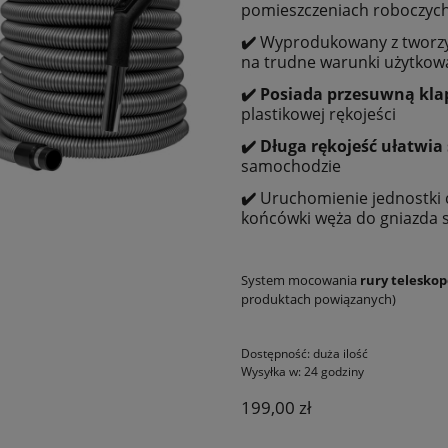
pomieszczeniach roboczych
✔️
Wyprodukowany z twor
na trudne warunki użytkowa
✔️ Posiada przesuwną klap
plastikowej rękojeści
✔️ Długa rękojeść ułatwia
samochodzie
✔️
Uruchomienie jednostki c
końcówki węża do gniazda 
System mocowania
rury teleskop
produktach powiązanych)
Dostępność:
duża ilość
Wysyłka w:
24 godziny
199,00 zł