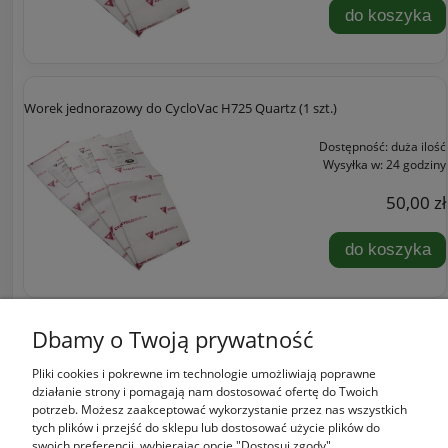
do koszyka
Worek jednorazowy do CycloVac H725 Quartz (1 szt.)
Dostępność:
duża ilość
Wysyłka w:
24 godziny
50,00 zł
do koszyka
«
1
2
3
»
Dbamy o Twoją prywatność
Pliki cookies i pokrewne im technologie umożliwiają poprawne
Zakupy
działanie strony i pomagają nam dostosować ofertę do Twoich
potrzeb. Możesz zaakceptować wykorzystanie przez nas wszystkich
tych plików i przejść do sklepu lub dostosować użycie plików do
Pomoc
swoich preferencji, wybierając opcję "Dostosuj zgody".