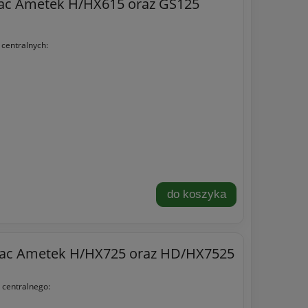
ovac Ametek H/HX615 oraz GS125
 centralnych:
do koszyka
loVac Ametek H/HX725 oraz HD/HX7525
 centralnego: