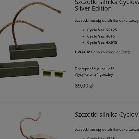
Szczotki silnika Cycl
Silver Edition
Szczotki pasują do silnika odkurzaczy
Cyclo Vac GS125
Cyclo Vac H615
Cyclo Vac HX615
UWAGA!
Cena za komplet (2szt)
Dostępność:
duża ilość
Wysyłka w:
24 godziny
89,00 zł
Szczotki silnika Cyc
Szczotki pasują do silnika odkurzacza
Cyclo Vac H725