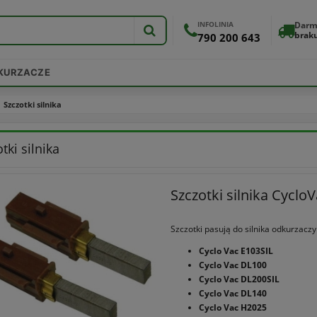
INFOLINIA
Darm
brak
790 200 643
DKURZACZE
Szczotki silnika
tki silnika
Szczotki silnika Cyclo
Szczotki pasują do silnika odkurzaczy
Cyclo Vac E103SIL
Cyclo Vac DL100
Cyclo Vac DL200SIL
Cyclo Vac DL140
Cyclo Vac H2025