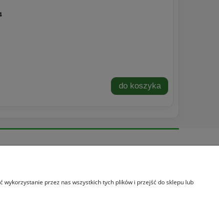
4
do koszyka
Informacje
O nas
Informacje o leasingu
wykorzystanie przez nas wszystkich tych plików i przejść do sklepu lub
Promocja
Kontakt