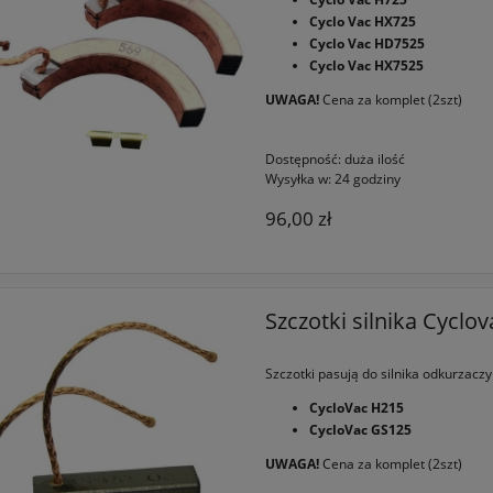
Cyclo Vac HX725
Cyclo Vac HD7525
Cyclo Vac HX7525
UWAGA!
Cena za komplet (2szt)
Dostępność:
duża ilość
Wysyłka w:
24 godziny
96,00 zł
Szczotki silnika Cycl
Szczotki pasują do silnika odkurzaczy
CycloVac H215
CycloVac GS125
UWAGA!
Cena za komplet (2szt)