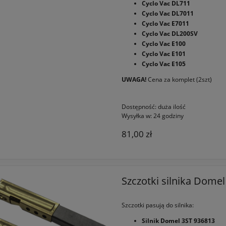
Cyclo Vac DL711
Cyclo Vac DL7011
Cyclo Vac E7011
Cyclo Vac DL200SV
Cyclo Vac E100
Cyclo Vac E101
Cyclo Vac E105
UWAGA!
Cena za komplet (2szt)
Dostępność:
duża ilość
Wysyłka w:
24 godziny
81,00 zł
Szczotki silnika Domel
Szczotki pasują do silnika:
Silnik Domel 3ST 936813