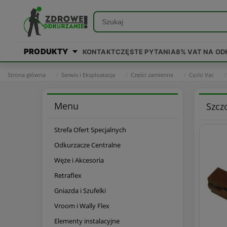
PRODUKTY
KONTAKT
CZĘSTE PYTANIA
8% VAT NA O
Strona główna
Serwis i Eksploatacja
Części zamienne
Cyclo Vac
Menu
Szczo
Strefa Ofert Specjalnych
Odkurzacze Centralne
Węże i Akcesoria
Retraflex
Gniazda i Szufelki
Vroom i Wally Flex
Elementy instalacyjne