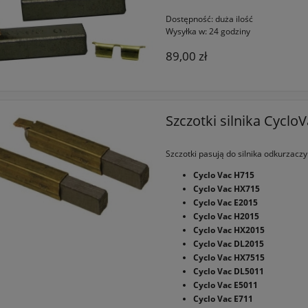
Dostępność:
duża ilość
Wysyłka w:
24 godziny
89,00 zł
Szczotki silnika Cyclo
Szczotki pasują do silnika odkurzaczy
Cyclo Vac H715
Cyclo Vac HX715
Cyclo Vac E2015
Cyclo Vac H2015
Cyclo Vac HX2015
Cyclo Vac DL2015
Cyclo Vac HX7515
Cyclo Vac DL5011
Cyclo Vac E5011
Cyclo Vac E711