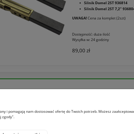
Silnik Domel 2ST 936814
Silnik Domel 2ST 7,2" 93680
UWAGA!
Cena za komplet (2szt)
Dostępność:
duża ilość
Wysyłka w:
24 godziny
89,00 zł
Moje konto
ania
Logowanie
ać?
Moje zamówienia
trony i pomagają nam dostosować ofertę do Twoich potrzeb. Możesz zaakceptować 
j zgody".
rywatności
Przechowalnia
n zakupów
Ustawienia konta