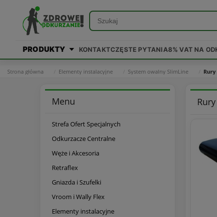
PRODUKTY
KONTAKT
CZĘSTE PYTANIA
8% VAT NA O
Strona główna
Elementy instalacyjne
System owalny SlimLine
Rury
Menu
Rury
Strefa Ofert Specjalnych
Odkurzacze Centralne
Węże i Akcesoria
Retraflex
Gniazda i Szufelki
Vroom i Wally Flex
Elementy instalacyjne