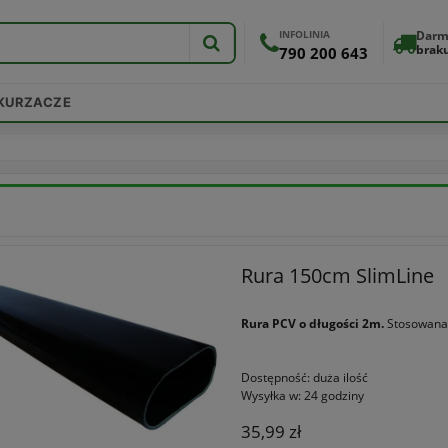
INFOLINIA
Darm
brak
790 200 643
DKURZACZE
Rura 150cm SlimLine
Rura PCV o długości 2m.
Stosowana 
Dostępność:
duża ilość
Wysyłka w:
24 godziny
35,99 zł