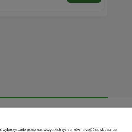
Informacje
O nas
Informacje o leasingu
wykorzystanie przez nas wszystkich tych plików i przejść do sklepu lub