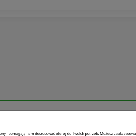
Moje konto
ania
Logowanie
ać?
Moje zamówienia
trony i pomagają nam dostosować ofertę do Twoich potrzeb. Możesz zaakceptować 