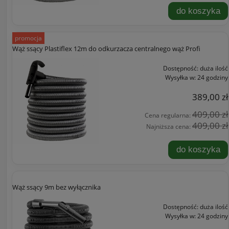
do koszyka
promocja
Wąż ssący Plastiflex 12m do odkurzacza centralnego wąż Profi
Dostępność:
duża ilość
Wysyłka w:
24 godziny
389,00 zł
409,00 zł
Cena regularna:
409,00 zł
Najniższa cena:
do koszyka
Wąż ssący 9m bez wyłącznika
Dostępność:
duża ilość
Wysyłka w:
24 godziny