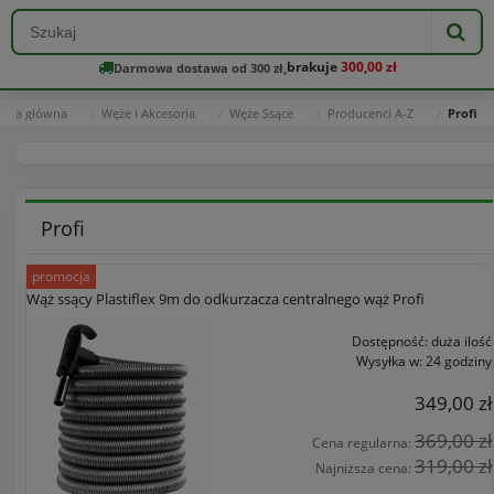
brakuje
300,00 zł
Darmowa dostawa od 300 zł,
rona główna
Węże i Akcesoria
Węże Ssące
Producenci A-Z
Profi
Profi
promocja
Wąż ssący Plastiflex 9m do odkurzacza centralnego wąż Profi
Dostępność:
duża ilość
Wysyłka w:
24 godziny
349,00 zł
369,00 zł
Cena regularna:
319,00 zł
Najniższa cena: