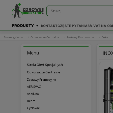
PRODUKTY
KONTAKT
CZĘSTE PYTANIA
8% VAT NA O
Strona główna
Odkurzacze Centralne
Zestawy Promocyjne
Enke
Menu
INOX
Strefa Ofert Specjalnych
Odkurzacze Centralne
Zestawy Promocyjne
AERISVAC
Aspilusa
Beam
CycloVac