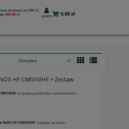
owa dostawa od 300 zł,
0,00 zł
uje
300,00 zł
KONTO
INOX HF CM016IHF + Zestaw
CM016IHF
to wydajna jednostka o parametrach:
e INOX HF CM016IHF
znajduje się także: