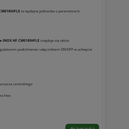
 CM018IHFLE
to wydajna jednostka o parametrach:
e INOX HF CM018IHFLE
znajduje się także:
egulatorem podciśnienia i włącznikiem ON/OFF w uchwycie
urzacza centralnego
ra Inox
do koszyka