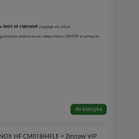
e INOX HF CM018IHF
znajduje się także:
egulatorem podciśnienia i włącznikiem ON/OFF w uchwycie
do koszyka
INOX HF CM018IHFLE + Zestaw VIP