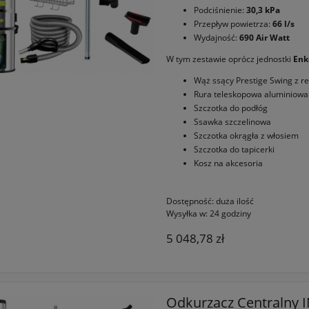
Podciśnienie:
30,3 kPa
Przepływ powietrza:
66 l/s
Wydajność:
690 Air Watt
W tym zestawie oprócz jednostki
Enk
Wąż ssący Prestige Swing z r
Rura teleskopowa aluminiowa
Szczotka do podłóg
Ssawka szczelinowa
Szczotka okrągła z włosiem
Szczotka do tapicerki
Kosz na akcesoria
Dostępność:
duża ilość
Wysyłka w:
24 godziny
5 048,78 zł
Odkurzacz Centralny 