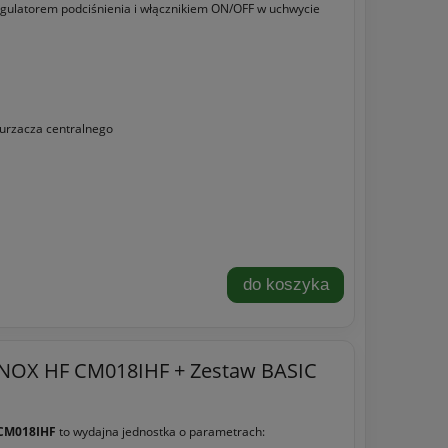
egulatorem podciśnienia i włącznikiem ON/OFF w uchwycie
urzacza centralnego
do koszyka
INOX HF CM018IHF + Zestaw BASIC
CM018IHF
to wydajna jednostka o parametrach: