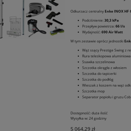
Odkurzacz centralny
Enke INOX HF
Podciśnienie:
30,3 kPa
Przepływ powietrza:
66 l/s
Wydajność:
690 Air Watt
W tym zestawie oprócz jednostki
Enk
Wąż ssący Prestige Swing z r
Rura teleskopowa aluminiowa
Ssawka szczelinowa
Szczotka okrągła z włosiem
Szczotka do tapicerki
Szczotka do podłóg
Wieszak z koszem na wąż odk
Szczotka mop
Separator popiołu i gruzu Cob
Dostępność:
duża ilość
Wysyłka w:
24 godziny
5 064,29 zł