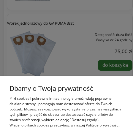
Worek jednorazowy do GV PUMA 3szt
Dostępność:
duża ilość
Wysyłka w:
24 godziny
75,00 zł
do koszyka
Dbamy o Twoją prywatność
Pliki cookies i pokrewne im technologie umożliwiają poprawne
Zakupy
działanie strony i pomagają nam dostosować ofertę do Twoich
potrzeb. Możesz zaakceptować wykorzystanie przez nas wszystkich
tych plików i przejść do sklepu lub dostosować użycie plików do
Pomoc
swoich preferencji, wybierając opcję "Dostosuj zgody".
Więcej o plikach cookies przeczytasz w naszej Polityce prywatności.
Moje konto