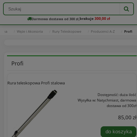
brakuje
300,00 zł
Darmowa dostawa od 300 zł,
łówna
Węże i Akcesoria
Rury Teleskopowe
Producenci A-Z
Profi
Profi
Rura teleskopowa Profi stalowa
Dostępność:
duża ilość
Wysyłka w:
Natychmiast, darmowa
dostawa od 300zł
85,00 zł
do koszyka