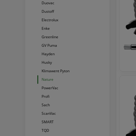
Duovac
Dustoff
Electrolux
Enke
Greenline
GV Puma
Hayden
Husky
Klimawent Pyton
Nature
PowerVac
Profi
Sach
ScanVac
SMART
TQD