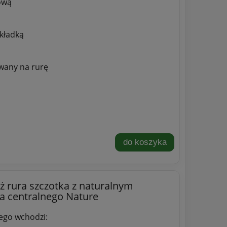
ową
akładką
wany na rurę
do koszyka
ż rura szczotka z naturalnym
a centralnego Nature
ego wchodzi: