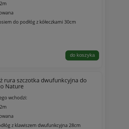
12m
mowana
łosiem do podłóg z kółeczkami 30cm
do koszyka
ż rura szczotka dwufunkcyjna do
go Nature
ego wchodzi:
12m
mowana
odłóg z klawiszem dwufunkcyjna 28cm