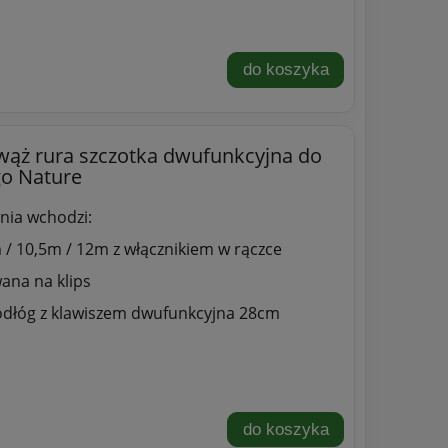
do koszyka
wąż rura szczotka dwufunkcyjna do
go Nature
nia wchodzi:
 / 10,5m / 12m z włącznikiem w rączce
na na klips
odłóg z klawiszem dwufunkcyjna 28cm
do koszyka