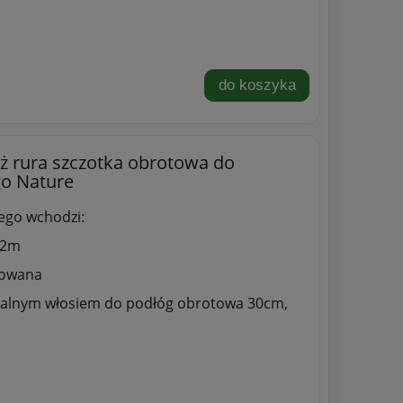
do koszyka
ż rura szczotka obrotowa do
go Nature
ego wchodzi:
12m
mowana
uralnym włosiem do podłóg obrotowa 30cm,