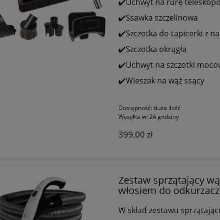
✔️Uchwyt na rurę teleskop
✔️Ssawka szczelinowa
✔️Szczotka do tapicerki z n
✔️Szczotka okrągła
✔️Uchwyt na szczotki moco
✔️Wieszak na wąż ssący
Dostępność:
duża ilość
Wysyłka w:
24 godziny
399,00 zł
Zestaw sprzątający wą
włosiem do odkurzacz
W skład zestawu sprzątając