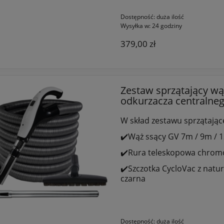
Dostępność:
duża ilość
Wysyłka w:
24 godziny
379,00 zł
Zestaw sprzątający wą
odkurzacza centralne
W skład zestawu sprzątając
✔️Wąż ssący GV 7m / 9m / 
✔️Rura teleskopowa chro
✔️Szczotka CycloVac z nat
czarna
Dostępność:
duża ilość