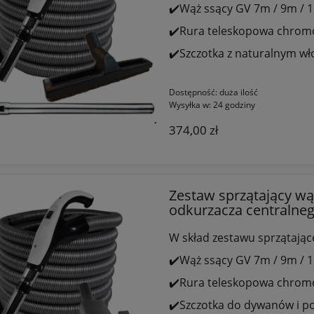
✔️Wąż ssący GV 7m / 9m / 
✔️Rura teleskopowa chro
✔️Szczotka z naturalnym w
Dostępność:
duża ilość
Wysyłka w:
24 godziny
374,00 zł
Zestaw sprzątający wą
odkurzacza centralne
W skład zestawu sprzątając
✔️Wąż ssący GV 7m / 9m / 
✔️Rura teleskopowa chro
✔️Szczotka do dywanów i p