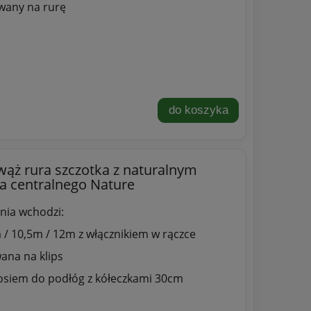
wany na rurę
do koszyka
wąż rura szczotka z naturalnym
a centralnego Nature
nia wchodzi:
 / 10,5m / 12m z włącznikiem w rączce
na na klips
łosiem do podłóg z kółeczkami 30cm