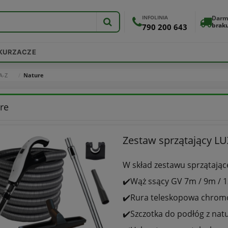
INFOLINIA
Darm
brak
790 200 643
DKURZACZE
A-Z
Nature
re
Zestaw sprzątający LU
W skład zestawu sprzątając
✔️Wąż ssący GV 7m / 9m /
✔️Rura teleskopowa chro
✔️Szczotka do podłóg z nat