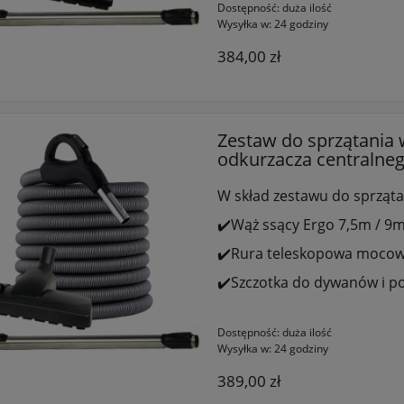
Dostępność:
duża ilość
Wysyłka w:
24 godziny
384,00 zł
Zestaw do sprzątania 
odkurzacza centralne
W skład zestawu do sprząta
✔️Wąż ssący Ergo 7,5m / 9m
✔️Rura teleskopowa mocowa
✔️Szczotka do dywanów i p
Dostępność:
duża ilość
Wysyłka w:
24 godziny
389,00 zł