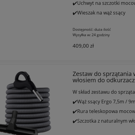
✔️Uchwyt na szczotki moco
✔️Wieszak na wąż ssący
Dostępność:
duża ilość
Wysyłka w:
24 godziny
409,00 zł
Zestaw do sprzątania 
włosiem do odkurzacz
W skład zestawu do sprząta
✔️Wąż ssący Ergo 7,5m / 9m
✔️Rura teleskopowa mocowa
✔️Szczotka z naturalnym w