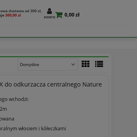
owa dostawa od 300 zł,
0,00 zł
uje
300,00 zł
KONTO
X do odkurzacza centralnego Nature
ego wchodzi:
 12m
mowana
uralnym włosiem i kółeczkami