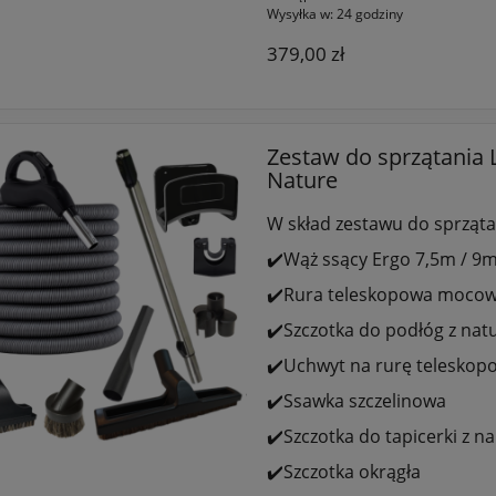
Wysyłka w:
24 godziny
379,00 zł
Zestaw do sprzątania 
Nature
W skład zestawu do sprząta
✔️Wąż ssący Ergo 7,5m / 9m
✔️Rura teleskopowa mocowa
✔️Szczotka do podłóg z nat
✔️Uchwyt na rurę teleskop
✔️Ssawka szczelinowa
✔️Szczotka do tapicerki z n
✔️Szczotka okrągła