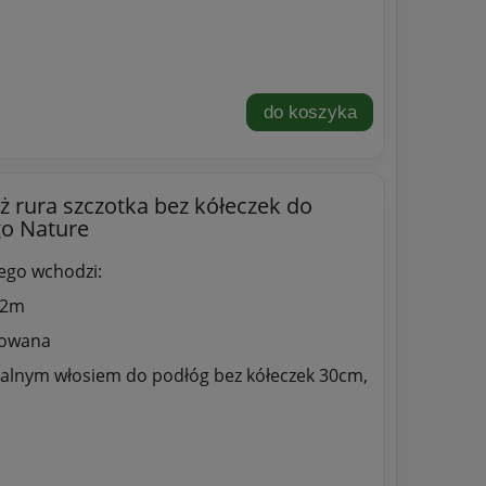
do koszyka
ż rura szczotka bez kółeczek do
go Nature
ego wchodzi:
12m
mowana
ralnym włosiem do podłóg bez kółeczek 30cm,