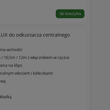
do koszyka
LUX do odkurzacza centralnego
nia wchodzi:
 / 10,5m / 12m z włącznikiem w rączce
na na klips
uralnym włosiem i kółeczkami
ową
akładką