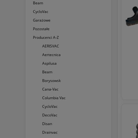
Beam
CycloVac
Garażowe
Pozostałe
Producenci A-Z
AERISVAC
Aertecnica
Aspilusa
Beam
Borysowsk
Cana-Vac
Columbia Vac
CycloVac
DecoVac
Disan
Drainvac