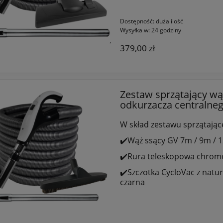
Dostępność:
duża ilość
Wysyłka w:
24 godziny
379,00 zł
Zestaw sprzątający wą
odkurzacza centralne
W skład zestawu sprzątając
✔️Wąż ssący GV 7m / 9m / 
✔️Rura teleskopowa chro
✔️Szczotka CycloVac z natu
czarna