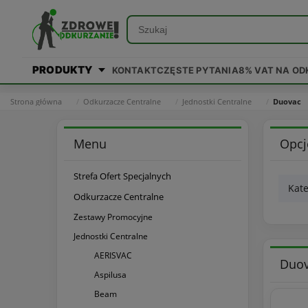
PRODUKTY
KONTAKT
CZĘSTE PYTANIA
8% VAT NA O
Strona główna
Odkurzacze Centralne
Jednostki Centralne
Duovac
Menu
Opcj
Strefa Ofert Specjalnych
Kate
Odkurzacze Centralne
Zestawy Promocyjne
Jednostki Centralne
AERISVAC
Duo
Aspilusa
Beam