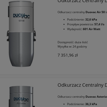
Odkurzacz Centralny D
Odkurzacz centralny
Duovac Air 50
t
Podciśnienie:
32,6
kPa
Przepływ powietrza:
57,4 l/s
Wydajność:
601 Air Watt
Dostępność:
duża ilość
Wysyłka w:
24 godziny
7 351,96 zł
Odkurzacz Centralny 
Odkurzacz centralny
Duovac Asteria
Podciśnienie:
36,3 kPa