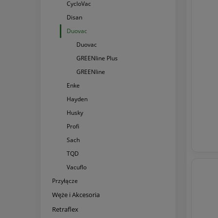
CycloVac
Disan
Duovac
Duovac
GREENline Plus
GREENline
Enke
Hayden
Husky
Profi
Sach
TQD
Vacuflo
Przyłącze
Węże i Akcesoria
Retraflex