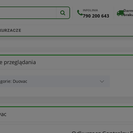
INFOLINIA
Darm
brak
790 200 643
DKURZACZE
e przeglądania
gorie: Duovac
vac