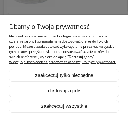
«
1
2
»
Dbamy o Twoją prywatność
Pliki cookies i pokrewne im technologie umożliwiają poprawne
Zakupy
działanie strony i pomagają nam dostosować ofertę do Twoich
potrzeb. Możesz zaakceptować wykorzystanie przez nas wszystkich
tych plików i przejść do sklepu lub dostosować użycie plików do
Pomoc
swoich preferencji, wybierając opcję "Dostosuj zgody".
Więcej o plikach cookies przeczytasz w naszej Polityce prywatności.
Moje konto
zaakceptuj tylko niezbędne
Informacje
dostosuj zgody
pokaż pełną wersję strony
zaakceptuj wszystkie
Sklep internetowy Shoper.pl