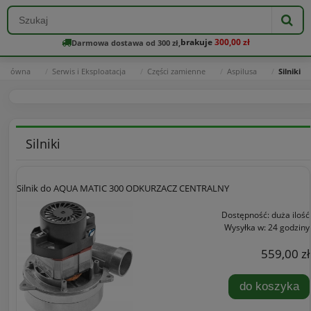
brakuje
300,00 zł
Darmowa dostawa od 300 zł,
a główna
Serwis i Eksploatacja
Części zamienne
Aspilusa
Silniki
Silniki
Silnik do AQUA MATIC 300 ODKURZACZ CENTRALNY
Dostępność:
duża ilość
Wysyłka w:
24 godziny
559,00 zł
do koszyka