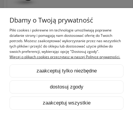
Dbamy o Twoją prywatność
Pliki cookies i pokrewne im technologie umożliwiają poprawne
Zakupy
działanie strony i pomagają nam dostosować ofertę do Twoich
potrzeb. Możesz zaakceptować wykorzystanie przez nas wszystkich
tych plików i przejść do sklepu lub dostosować użycie plików do
Pomoc
swoich preferencji, wybierając opcję "Dostosuj zgody".
Więcej o plikach cookies przeczytasz w naszej Polityce prywatności.
Moje konto
zaakceptuj tylko niezbędne
Informacje
dostosuj zgody
pokaż pełną wersję strony
zaakceptuj wszystkie
Sklep internetowy Shoper.pl
HOME
PRODUKTY
SZUKAJ
KONTO
KOSZYK