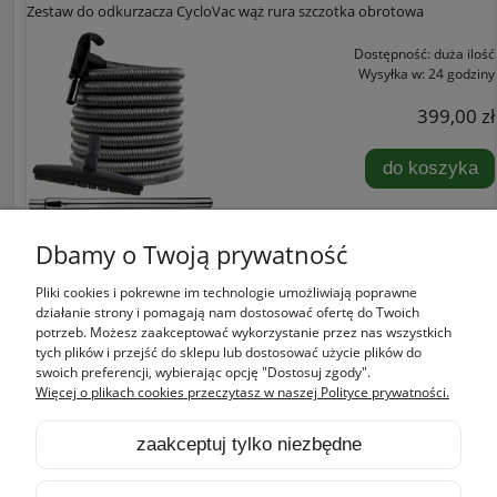
Zestaw do odkurzacza CycloVac wąż rura szczotka obrotowa
Dostępność:
duża ilość
Wysyłka w:
24 godziny
399,00 zł
do koszyka
Dbamy o Twoją prywatność
Pliki cookies i pokrewne im technologie umożliwiają poprawne
Zakupy
działanie strony i pomagają nam dostosować ofertę do Twoich
potrzeb. Możesz zaakceptować wykorzystanie przez nas wszystkich
tych plików i przejść do sklepu lub dostosować użycie plików do
Pomoc
swoich preferencji, wybierając opcję "Dostosuj zgody".
Więcej o plikach cookies przeczytasz w naszej Polityce prywatności.
Moje konto
zaakceptuj tylko niezbędne
Informacje