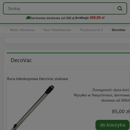
brakuje
300,00 zł
Darmowa dostawa od 300 zł,
a
Węże i Akcesoria
Rury Teleskopowe
Producenci A-Z
DecoVac
DecoVac
Rura teleskopowa DecoVac stalowa
Dostępność:
duża ilość
Wysyłka w:
Natychmiast, darmowa
dostawa od 300zł
85,00 zł
do koszyka