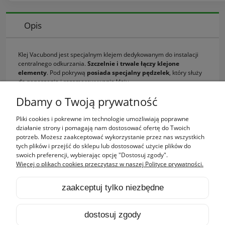
Opis
Klej Vacubond jest specjalnym klejem dedykowanym do instalacji
centralnego odkurzania.
Szczelnie i trwale łączy klejone
elementy
. Pod pokrywą
posiada specjalny pędzelek
, który służy
do nanoszenia i rozsmarowywania kleju.
Pojemność: 60ml
Dbamy o Twoją prywatność
Pliki cookies i pokrewne im technologie umożliwiają poprawne
Zakupy
działanie strony i pomagają nam dostosować ofertę do Twoich
potrzeb. Możesz zaakceptować wykorzystanie przez nas wszystkich
tych plików i przejść do sklepu lub dostosować użycie plików do
Pomoc
swoich preferencji, wybierając opcję "Dostosuj zgody".
Więcej o plikach cookies przeczytasz w naszej Polityce prywatności.
Moje konto
zaakceptuj tylko niezbędne
Informacje
dostosuj zgody