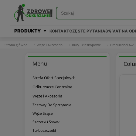
PRODUKTY
KONTAKT
CZĘSTE PYTANIA
8% VAT NA O
Strona główna
Węże i Akcesoria
Rury Teleskopowe
Producenci A-Z
Menu
Colu
Strefa Ofert Specjalnych
Odkurzacze Centralne
Węże i Akcesoria
Zestawy Do Sprzątania
Węże Ssące
Szczotki i Ssawki
Turboszczotki