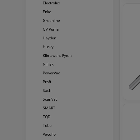
Electrolux
Enke
Greenline
GV Puma
Hayden
Husky
Klimawent Pyton
Nilfisk
PowerVac
Profi
Sach
ScanVac
SMART
TQD
Tubo
Vacuflo