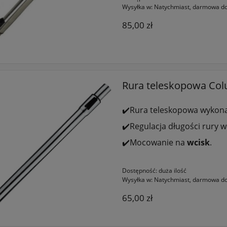
Wysyłka w:
Natychmiast, darmowa do
85,00 zł
Rura teleskopowa Co
✔️Rura teleskopowa wykon
✔️Regulacja długości rury w
✔️Mocowanie na
wcisk
.
Dostępność:
duża ilość
Wysyłka w:
Natychmiast, darmowa do
65,00 zł