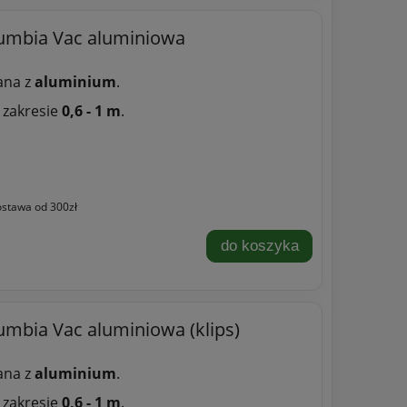
umbia Vac aluminiowa
ana z
aluminium
.
 zakresie
0,6 - 1 m
.
stawa od 300zł
do koszyka
mbia Vac aluminiowa (klips)
ana z
aluminium
.
 zakresie
0,6 - 1 m
.