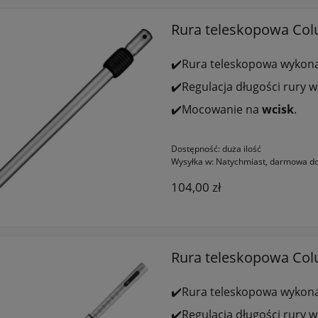
Rura teleskopowa Col
✔️Rura teleskopowa wykon
✔️Regulacja długości rury w
✔️Mocowanie na
wcisk
.
Dostępność:
duża ilość
Wysyłka w:
Natychmiast, darmowa do
104,00 zł
Rura teleskopowa Colu
✔️Rura teleskopowa wykon
✔️Regulacja długości rury w