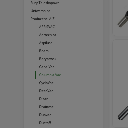
Rury Teleskopowe
Uniwersalne
Producenci A-Z
AERISVAC
Aertecnica
Aspilusa
Beam
Borysowsk
Cana-Vac
Columbia Vac
CycloVac
DecoVac
Disan
Drainvac
Duovac
Dustoff