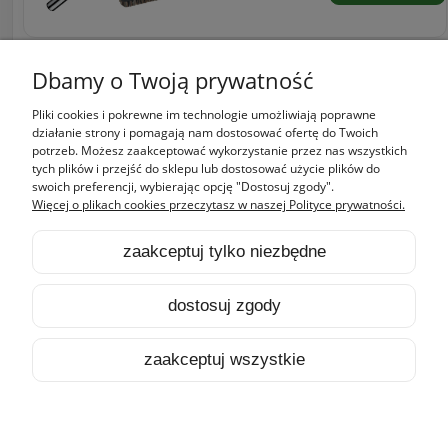
«
1
2
3
4
5
...
35
»
Dbamy o Twoją prywatność
Pliki cookies i pokrewne im technologie umożliwiają poprawne
Zakupy
działanie strony i pomagają nam dostosować ofertę do Twoich
potrzeb. Możesz zaakceptować wykorzystanie przez nas wszystkich
tych plików i przejść do sklepu lub dostosować użycie plików do
Pomoc
swoich preferencji, wybierając opcję "Dostosuj zgody".
Więcej o plikach cookies przeczytasz w naszej Polityce prywatności.
Moje konto
zaakceptuj tylko niezbędne
Informacje
dostosuj zgody
pokaż pełną wersję strony
zaakceptuj wszystkie
Sklep internetowy Shoper.pl
HOME
PRODUKTY
SZUKAJ
KONTO
KOSZYK