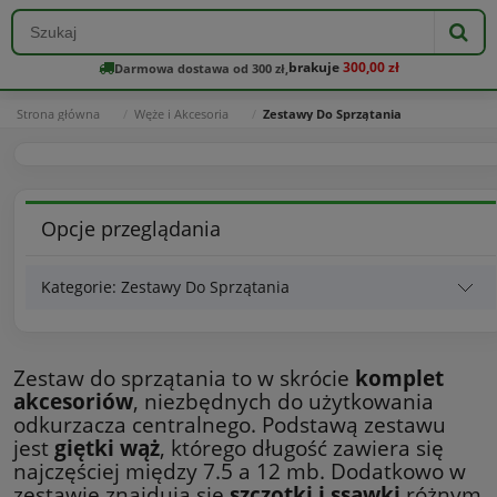
brakuje
300,00 zł
Darmowa dostawa od 300 zł,
Strona główna
Węże i Akcesoria
Zestawy Do Sprzątania
Opcje przeglądania
Kategorie: Zestawy Do Sprzątania
Zestaw do sprzątania to w skrócie
komplet
akcesoriów
, niezbędnych do użytkowania
odkurzacza centralnego. Podstawą zestawu
jest
giętki wąż
, którego długość zawiera się
najczęściej między 7.5 a 12 mb. Dodatkowo w
zestawie znajdują się
szczotki i ssawki
różnym