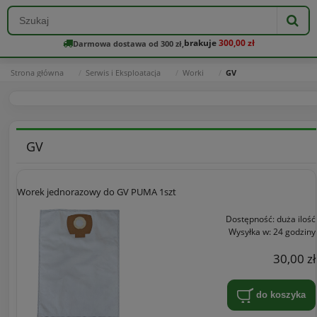
brakuje
300,00 zł
Darmowa dostawa od 300 zł,
Strona główna
Serwis i Eksploatacja
Worki
GV
GV
Worek jednorazowy do GV PUMA 1szt
Dostępność:
duża ilość
Wysyłka w:
24 godziny
30,00 zł
do koszyka