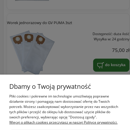
Worek jednorazowy do GV PUMA 3szt
Dostępność:
duża ilość
Wysyłka w:
24 godziny
75,00 zł
do koszyka
Dbamy o Twoją prywatność
Pliki cookies i pokrewne im technologie umożliwiają poprawne
Zakupy
działanie strony i pomagają nam dostosować ofertę do Twoich
potrzeb. Możesz zaakceptować wykorzystanie przez nas wszystkich
tych plików i przejść do sklepu lub dostosować użycie plików do
Pomoc
swoich preferencji, wybierając opcję "Dostosuj zgody".
Więcej o plikach cookies przeczytasz w naszej Polityce prywatności.
Moje konto