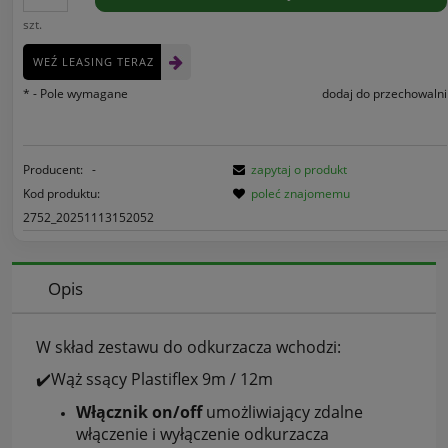
szt.
WEŹ LEASING TERAZ
*
- Pole wymagane
dodaj do przechowalni
Producent:
-
zapytaj o produkt
Kod produktu:
poleć znajomemu
2752_20251113152052
Opis
W skład zestawu do odkurzacza wchodzi:
✔️Wąż ssący Plastiflex 9m / 12m
Włącznik on/off
umożliwiający zdalne
włączenie i wyłączenie odkurzacza