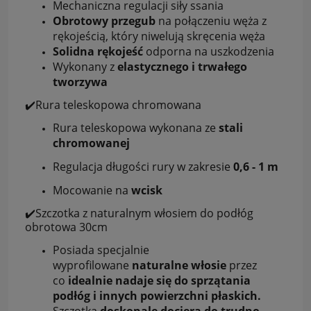
Mechaniczna regulacji siły ssania
Obrotowy przegub
na połączeniu węża z
rękojeścią, który niwelują skręcenia węża
Solidna rękojeść
odporna na uszkodzenia
Wykonany z
elastycznego i trwałego
tworzywa
✔️Rura teleskopowa chromowana
Rura teleskopowa wykonana ze
stali
chromowanej
Regulacja długości rury w zakresie
0,6 - 1 m
Mocowanie na
wcisk
✔️Szczotka z naturalnym włosiem do podłóg
obrotowa 30cm
Posiada specjalnie
wyprofilowane
naturalne włosie
przez
co
idealnie nadaje się do sprzątania
podłóg i innych powierzchni płaskich.
Szczotka
doskonale dociera do trudno