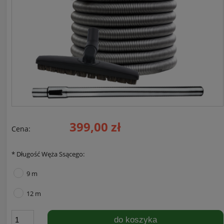
399,00 zł
Cena:
*
Długość Węża Ssącego:
9 m
12 m
do koszyka