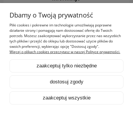
Dbamy o Twoją prywatność
pokaż pełną wersję strony
Pliki cookies i pokrewne im technologie umożliwiają poprawne
Sklep internetowy Shoper.pl
działanie strony i pomagają nam dostosować ofertę do Twoich
potrzeb. Możesz zaakceptować wykorzystanie przez nas wszystkich
tych plików i przejść do sklepu lub dostosować użycie plików do
swoich preferencji, wybierając opcję "Dostosuj zgody".
Więcej o plikach cookies przeczytasz w naszej Polityce prywatności.
zaakceptuj tylko niezbędne
dostosuj zgody
zaakceptuj wszystkie
HOME
PRODUKTY
SZUKAJ
KONTO
KOSZYK