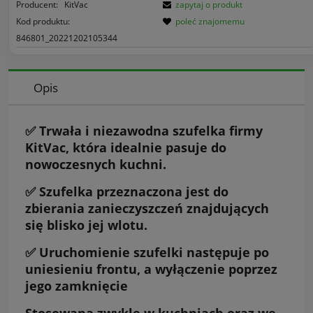
Producent:
KitVac
zapytaj o produkt
Kod produktu:
poleć znajomemu
846801_20221202105344
Opis
✅ Trwała i niezawodna szufelka firmy
KitVac, która idealnie pasuje do
nowoczesnych kuchni.
✅ Szufelka przeznaczona jest do
zbierania zanieczyszczeń znajdujących
się blisko jej wlotu.
✅ Uruchomienie szufelki następuje po
uniesieniu frontu, a wyłączenie poprzez
jego zamknięcie
Stosowana zwykle w kuchniach oraz we