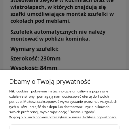
wiatrołapach, w których znajdują się
szafki umożliwiające montaż szufelki w
cokołach pod meblami.
Szufelek automatycznych nie należy
montować w pobliżu kominka.
Wymiary szufelki:
Szerokość: 230mm
Wysokość: 84mm
Głębokość: 69mm
Dbamy o Twoją prywatność
Pliki cookies i pokrewne im technologie umożliwiają poprawne
Zakupy
działanie strony i pomagają nam dostosować ofertę do Twoich
potrzeb. Możesz zaakceptować wykorzystanie przez nas wszystkich
tych plików i przejść do sklepu lub dostosować użycie plików do
Pomoc
swoich preferencji, wybierając opcję "Dostosuj zgody".
Więcej o plikach cookies przeczytasz w naszej Polityce prywatności.
Moje konto