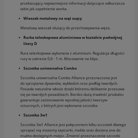
przekazujący najważniejsze informacji dotyczące odkurzacza
takie jak zapełnienie worka.
Wieszak metalowy na wąż ssący
Metalowy wieszak służący do przechowywania węża.
Rurka teleskopowa aluminiowa w kształcie podwójnej
litery D
Rura teleskopowa wykonana z aluminium. Regulacja długości
rury w zakresie 0,6 - 1 m. Mocowanie na klips.
Szczotka uniwersalna Combo
Szczotka uniwersalna Combo Alliance przeznaczona jest
do sprzątania dywanów, wykładzin oraz podłóg twardych.
Posiada naturalne włosie dzięki któremu delikatnie przesuwa
się po twardych posadzkach. Bardzo dużą trwałość produktu
gwarantuje zastosowanie wysokiej jakości tworzyw
sztucznych, z których jest wykonana szczotka.
Szczotka 3w1
Szczotka 3w1 Alliance jest połączeniem kilku szczotek dlatego
sprzątać nią możemy tapicerki, meble oraz dociera ona do
trudno dostępnych miejsc. Zmienić przeznaczenie szczotki