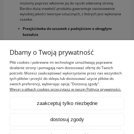
możemy poprzez włożenie jej do rączki odwrotną stroną.
Bardzo dużą trwałość produktu gwarantuje zastosowanie
wysokiej jakości tworzyw sztucznych, z których jest wykonana
ssawka.
Przejściówka do szczotek z podejściem o okrągłym
kształcie
Adapter pozwalający na przyłączenie do rury teleskopowej
Alliance dowolnej szczotki z wejściem okrągłym (32mm).
Dbamy o Twoją prywatność
Pliki cookies i pokrewne im technologie umożliwiają poprawne
Zakupy
działanie strony i pomagają nam dostosować ofertę do Twoich
potrzeb. Możesz zaakceptować wykorzystanie przez nas wszystkich
tych plików i przejść do sklepu lub dostosować użycie plików do
Pomoc
swoich preferencji, wybierając opcję "Dostosuj zgody".
Więcej o plikach cookies przeczytasz w naszej Polityce prywatności.
Moje konto
zaakceptuj tylko niezbędne
Informacje
dostosuj zgody
pokaż pełną wersję strony