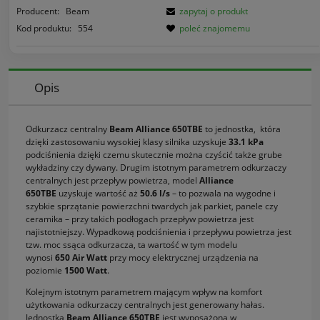
Producent:
Beam
zapytaj o produkt
Kod produktu:
554
poleć znajomemu
Opis
Odkurzacz centralny
Beam Alliance 650TBE
to jednostka, która
dzięki zastosowaniu wysokiej klasy silnika uzyskuje
33.1
kPa
podciśnienia dzięki czemu skutecznie można czyścić także grube
wykładziny czy dywany. Drugim istotnym parametrem odkurzaczy
centralnych jest przepływ powietrza, model
Alliance
650TBE
uzyskuje wartość aż
50.6 l/s
– to pozwala na wygodne i
szybkie sprzątanie powierzchni twardych jak parkiet, panele czy
ceramika – przy takich podłogach przepływ powietrza jest
najistotniejszy. Wypadkową podciśnienia i przepływu powietrza jest
tzw. moc ssąca odkurzacza, ta wartość w tym modelu
wynosi
650 Air Watt
przy mocy elektrycznej urządzenia na
poziomie
1500
Watt
.
Kolejnym istotnym parametrem mającym wpływ na komfort
użytkowania odkurzaczy centralnych jest generowany hałas.
Jednostka
Beam Alliance 650TBE
jest wyposażona w