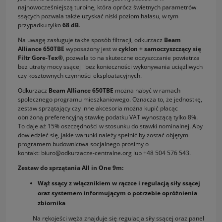
najnowocześniejszą turbinę, która oprócz świetnych parametrów
ssących pozwala także uzyskać niski poziom hałasu, w tym
przypadku tylko
68 dB
.
Na uwagę zasługuje także sposób filtracji, odkurzacz
Beam
Alliance 650TBE
wyposażony jest w
cyklon + samoczyszczący się
Filtr Gore-Tex®
, pozwala to na skuteczne oczyszczanie powietrza
bez utraty mocy ssącej i bez konieczności wykonywania uciążliwych
czy kosztownych czynności eksploatacyjnych.
Odkurzacz
Beam Alliance 650TBE
można nabyć w ramach
społecznego programu mieszkaniowego. Oznacza to, że jednostkę,
zestaw sprzątający czy inne akcesoria można kupić płacąc
obniżoną preferencyjną stawkę podatku VAT wynoszącą tylko 8%.
To daje aż 15% oszczędności w stosunku do stawki nominalnej. Aby
dowiedzieć się, jakie warunki należy spełnić by zostać objętym
programem budownictwa socjalnego prosimy o
kontakt:
biuro@odkurzacze-centralne.org
lub +48 504 576 543.
Zestaw do sprzątania All in One 9m:
Wąż ssący z włącznikiem w rączce i regulacją siły ssącej
oraz systemem informującym o potrzebie opróżnienia
zbiornika
Na rękojeści węża znajduje się regulacja siły ssącej oraz panel