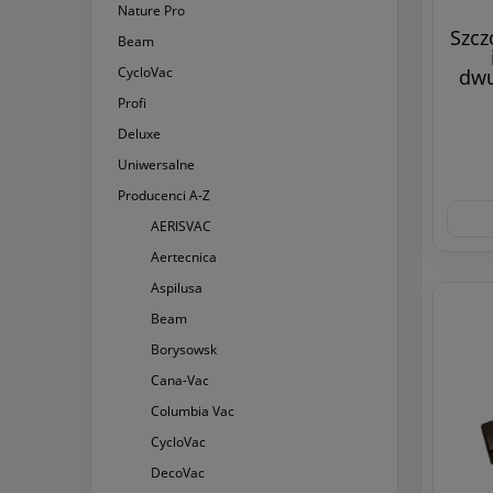
Nature Pro
Szcz
Beam
CycloVac
dwu
Profi
Deluxe
Uniwersalne
Producenci A-Z
AERISVAC
Aertecnica
Aspilusa
Beam
Borysowsk
Cana-Vac
Columbia Vac
CycloVac
DecoVac