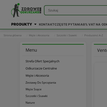
PRODUKTY
KONTAKT
CZĘSTE PYTANIA
8% VAT NA O
Strona główna
Węże i Akcesoria
Szczotki i Ssawki
Producenci A-Z
Menu
Vent
Strefa Ofert Specjalnych
Odkurzacze Centralne
Węże i Akcesoria
Zestawy Do Sprzątania
Węże Ssące
Szczotki i Ssawki
Nature