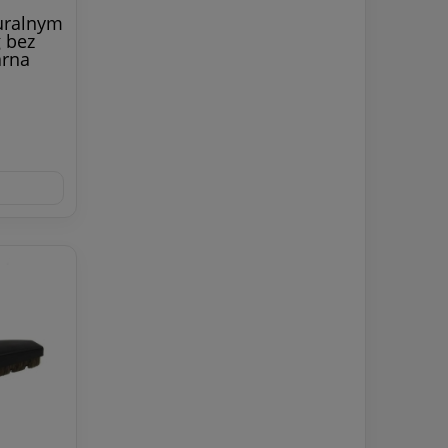
uralnym
 bez
arna