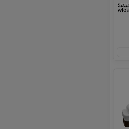
Szcz
włos