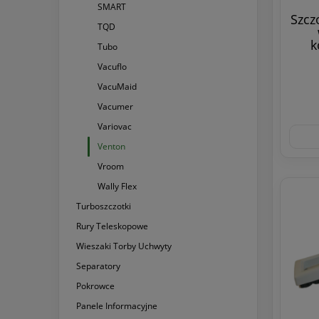
SMART
Szcz
TQD
k
Tubo
Vacuflo
VacuMaid
Vacumer
Variovac
Venton
Vroom
Wally Flex
Turboszczotki
Rury Teleskopowe
Wieszaki Torby Uchwyty
Separatory
Pokrowce
Panele Informacyjne