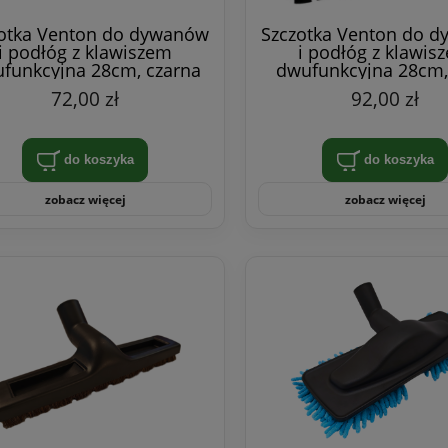
otka Venton do dywanów
Szczotka Venton do 
i podłóg z klawiszem
i podłóg z klawis
funkcyjna 28cm, czarna
dwufunkcyjna 28cm,
72,00 zł
92,00 zł
do koszyka
do koszyka
zobacz więcej
zobacz więcej