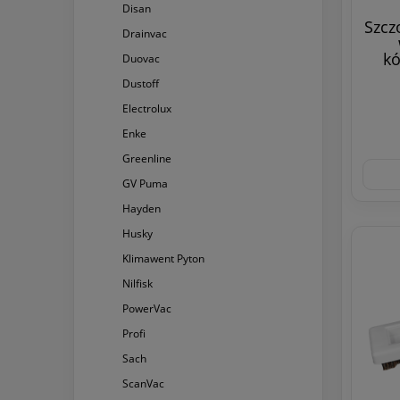
Disan
Szcz
Drainvac
kó
Duovac
Dustoff
Electrolux
Enke
Greenline
GV Puma
Hayden
Husky
Klimawent Pyton
Nilfisk
PowerVac
Profi
Sach
ScanVac