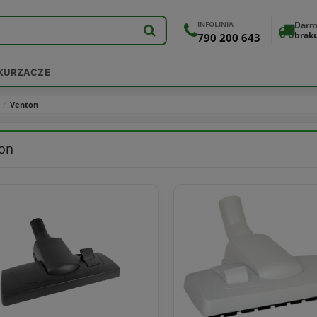
INFOLINIA
Darm
brak
790 200 643
DKURZACZE
Venton
on