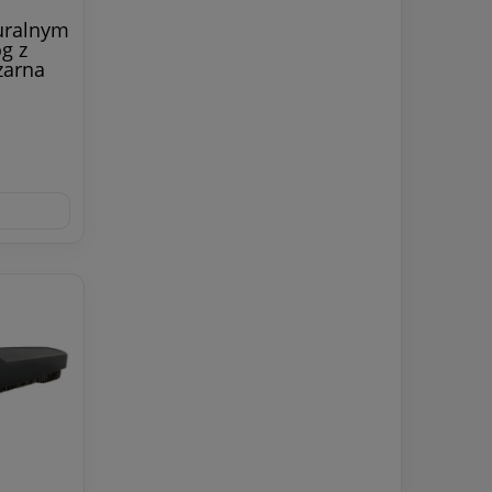
uralnym
g z
zarna