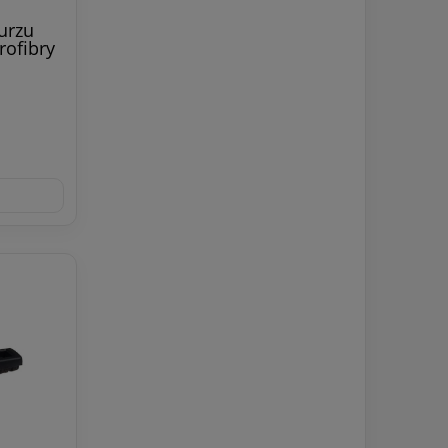
urzu
rofibry