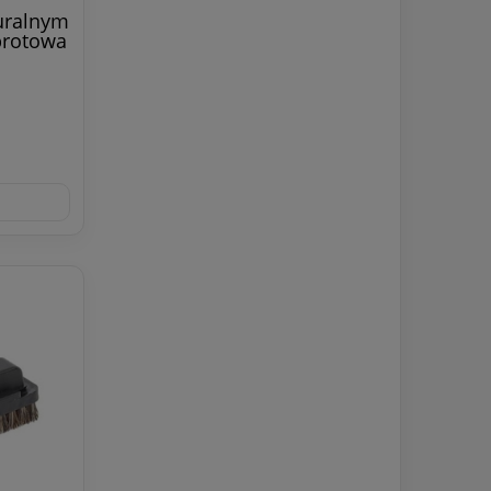
uralnym
brotowa