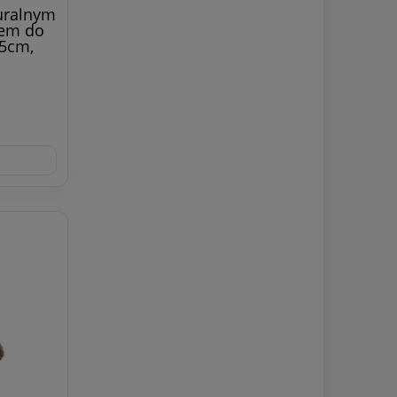
uralnym
em do
15cm,