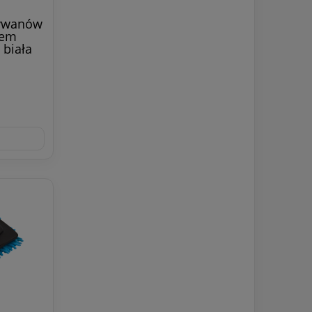
dywanów
zem
 biała