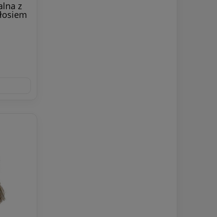
lna z
łosiem