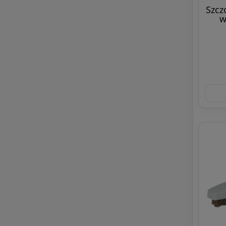
Szcz
w