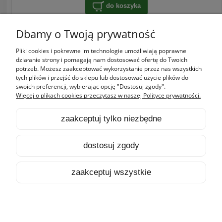
do koszyka
Dbamy o Twoją prywatność
Pliki cookies i pokrewne im technologie umożliwiają poprawne
Zakupy
działanie strony i pomagają nam dostosować ofertę do Twoich
potrzeb. Możesz zaakceptować wykorzystanie przez nas wszystkich
tych plików i przejść do sklepu lub dostosować użycie plików do
Pomoc
swoich preferencji, wybierając opcję "Dostosuj zgody".
Więcej o plikach cookies przeczytasz w naszej Polityce prywatności.
Moje konto
zaakceptuj tylko niezbędne
Informacje
dostosuj zgody
pokaż pełną wersję strony
zaakceptuj wszystkie
Sklep internetowy Shoper.pl
HOME
PRODUKTY
SZUKAJ
KONTO
KOSZYK