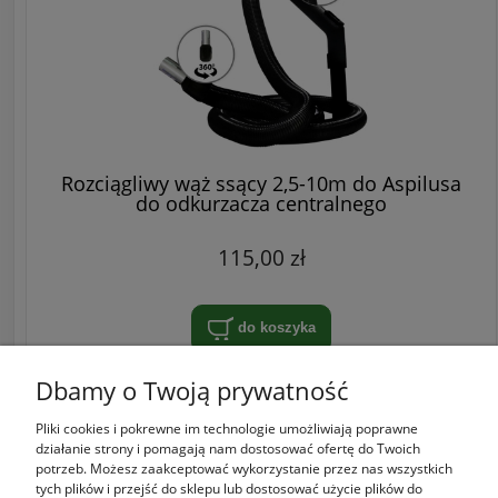
Rozciągliwy wąż ssący 2,5-10m do Aspilusa
do odkurzacza centralnego
115,00 zł
do koszyka
Dbamy o Twoją prywatność
Pliki cookies i pokrewne im technologie umożliwiają poprawne
Zakupy
działanie strony i pomagają nam dostosować ofertę do Twoich
potrzeb. Możesz zaakceptować wykorzystanie przez nas wszystkich
tych plików i przejść do sklepu lub dostosować użycie plików do