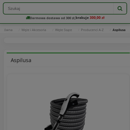
brakuje
300,00 zł
Darmowa dostawa od 300 zł,
a główna
Węże i Akcesoria
Węże Ssące
Producenci A-Z
Aspilusa
Aspilusa