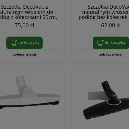
Szczotka DecoVac z
Szczotka DecoVac
aturalnym włosiem do
naturalnym włosie
łóg z kółeczkami 35cm,
podłóg bez kółeczek
biała
czarna
75,00 zł
62,00 zł
do koszyka
do koszyka
zobacz więcej
zobacz więcej