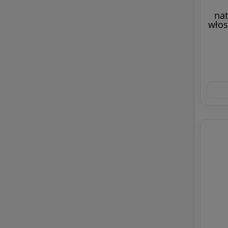
na
włos