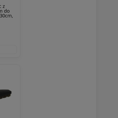
 z
m do
 30cm,