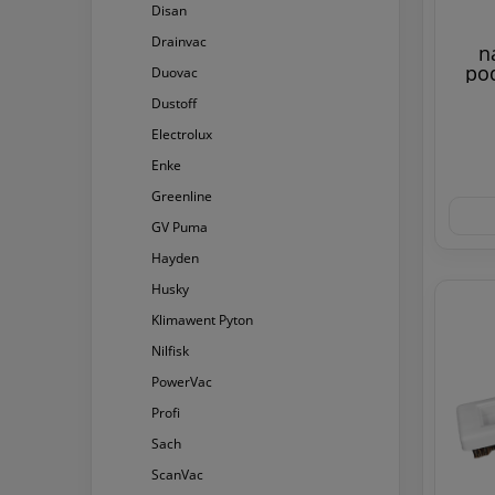
Disan
Drainvac
n
pod
Duovac
Dustoff
Electrolux
Enke
Greenline
GV Puma
Hayden
Husky
Klimawent Pyton
Nilfisk
PowerVac
Profi
Sach
ScanVac