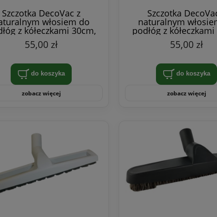
Szczotka DecoVac z
Szczotka DecoVac
aturalnym włosiem do
naturalnym włosie
łóg z kółeczkami 30cm,
podłóg z kółeczkami
biała
czarna
55,00 zł
55,00 zł
do koszyka
do koszyka
zobacz więcej
zobacz więcej