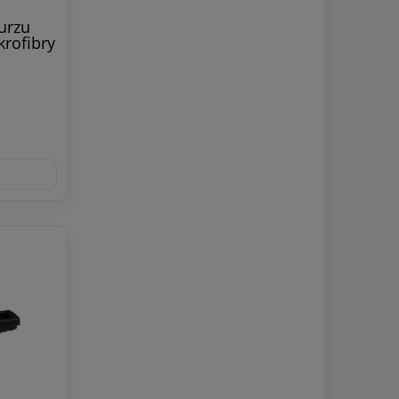
urzu
rofibry