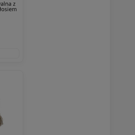
alna z
łosiem