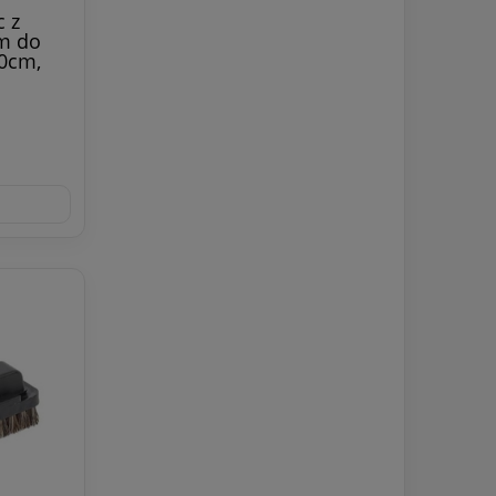
 z
m do
0cm,