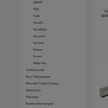
SMART
TQD
n
pod
Tubo
Vacuflo
VacuMaid
Vacumer
Variovac
Venton
Vroom
Wally Flex
Turboszczotki
Rury Teleskopowe
Wieszaki Torby Uchwyty
Separatory
Pokrowce
Panele Informacyjne