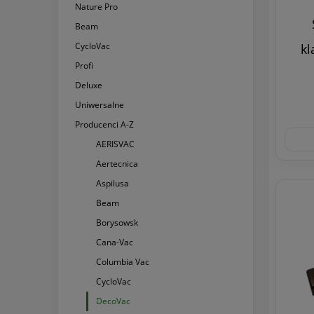
Nature Pro
Beam
CycloVac
kl
Profi
Deluxe
Uniwersalne
Producenci A-Z
AERISVAC
Aertecnica
Aspilusa
Beam
Borysowsk
Cana-Vac
Columbia Vac
CycloVac
DecoVac