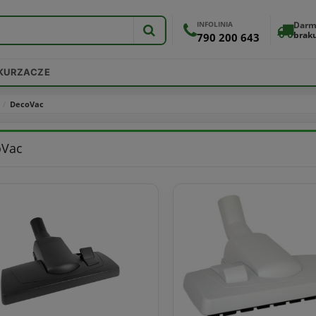
INFOLINIA
Darm
brak
790 200 643
DKURZACZE
DecoVac
oVac