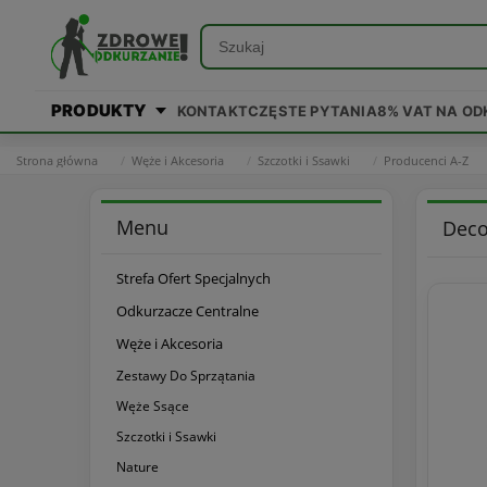
PRODUKTY
KONTAKT
CZĘSTE PYTANIA
8% VAT NA O
Strona główna
Węże i Akcesoria
Szczotki i Ssawki
Producenci A-Z
Menu
Dec
Strefa Ofert Specjalnych
Odkurzacze Centralne
Węże i Akcesoria
Zestawy Do Sprzątania
Węże Ssące
Szczotki i Ssawki
Nature