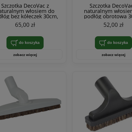
Szczotka DecoVac z
Szczotka DecoVac
aturalnym włosiem do
naturalnym włosie
łóg bez kółeczek 30cm,
podłóg obrotowa 3
biała
czarna
65,00 zł
52,00 zł
do koszyka
do koszyka
zobacz więcej
zobacz więcej