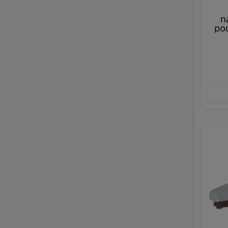
n
pod