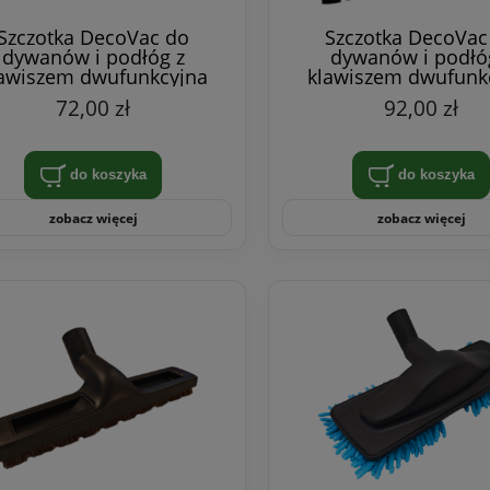
Szczotka DecoVac do
Szczotka DecoVac
dywanów i podłóg z
dywanów i podłó
awiszem dwufunkcyjna
klawiszem dwufunk
28cm, czarna
28cm, biała
72,00 zł
92,00 zł
do koszyka
do koszyka
zobacz więcej
zobacz więcej