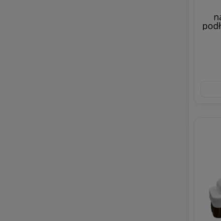
n
podł