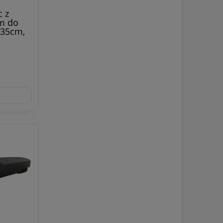
 z
m do
 35cm,