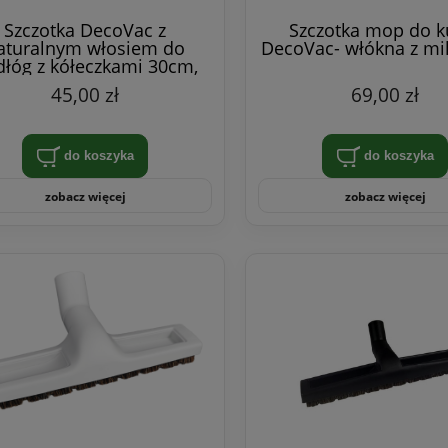
Szczotka DecoVac z
Szczotka mop do k
aturalnym włosiem do
DecoVac- włókna z mik
łóg z kółeczkami 30cm,
czarna
45,00 zł
69,00 zł
do koszyka
do koszyka
zobacz więcej
zobacz więcej