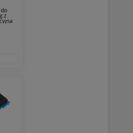
 do
g z
cyjna