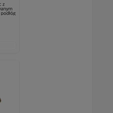
 z
wanym
i podłóg