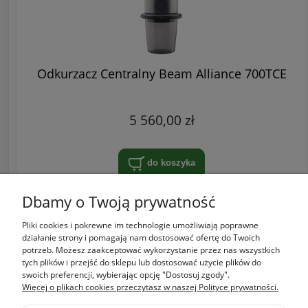
Odkurzacz Centralny Beam Alliance 700TCE
5 560,00 zł
do koszyka
Dbamy o Twoją prywatność
Pliki cookies i pokrewne im technologie umożliwiają poprawne
Zakupy
działanie strony i pomagają nam dostosować ofertę do Twoich
potrzeb. Możesz zaakceptować wykorzystanie przez nas wszystkich
tych plików i przejść do sklepu lub dostosować użycie plików do
Pomoc
swoich preferencji, wybierając opcję "Dostosuj zgody".
Więcej o plikach cookies przeczytasz w naszej Polityce prywatności.
Moje konto