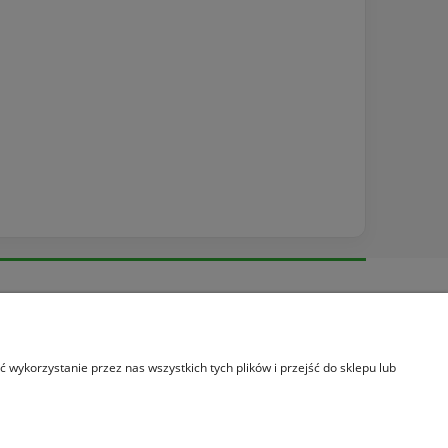
Informacje
O nas
Informacje o leasingu
wykorzystanie przez nas wszystkich tych plików i przejść do sklepu lub
Promocja
Kontakt