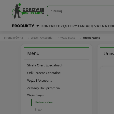
PRODUKTY
KONTAKT
CZĘSTE PYTANIA
8% VAT NA O
Strona główna
Węże i Akcesoria
Węże Ssące
Uniwersalne
Menu
Uniw
Strefa Ofert Specjalnych
Odkurzacze Centralne
Węże i Akcesoria
Zestawy Do Sprzątania
Węże Ssące
Uniwersalne
Ergo