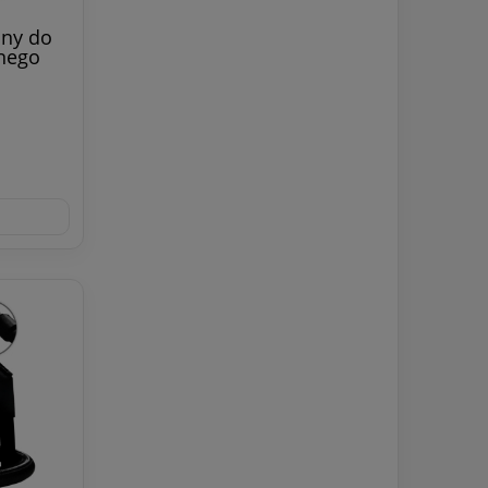
lny do
lnego