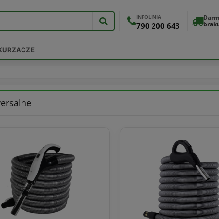
INFOLINIA
Darm
brak
790 200 643
DKURZACZE
ersalne