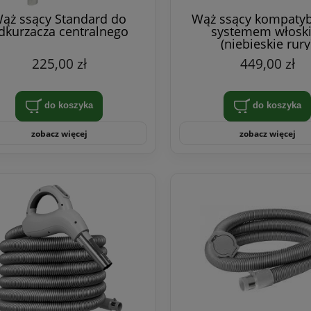
ąż ssący Standard do
Wąż ssący kompatyb
dkurzacza centralnego
systemem włosk
(niebieskie rury
225,00 zł
449,00 zł
do koszyka
do koszyka
zobacz więcej
zobacz więcej