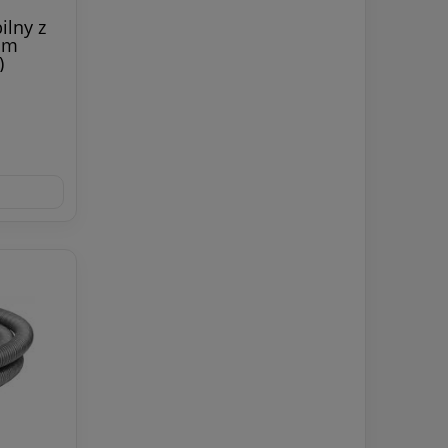
ilny z
im
)