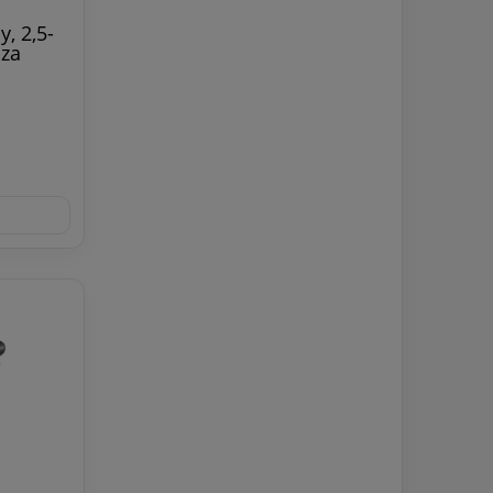
, 2,5-
za