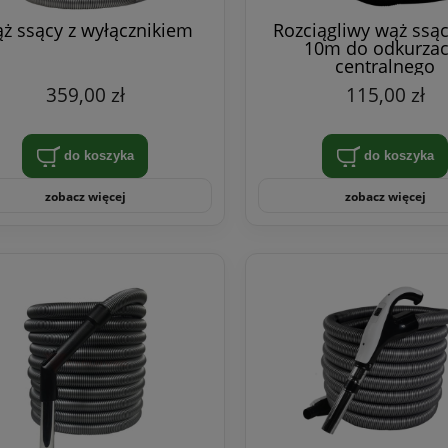
ż ssący z wyłącznikiem
Rozciągliwy wąż ssący
10m do odkurzac
centralnego
359,00 zł
115,00 zł
do koszyka
do koszyka
zobacz więcej
zobacz więcej