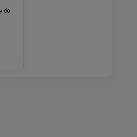
y do
)