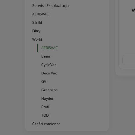
Serwis i Eksploatacja
W
AERISVAC
Silniki
Filtry
Worki
AERISVAC
Beam
CycloVac
Deco Vac
GV
Greenline
Hayden
Profi
TQD
Części zamienne