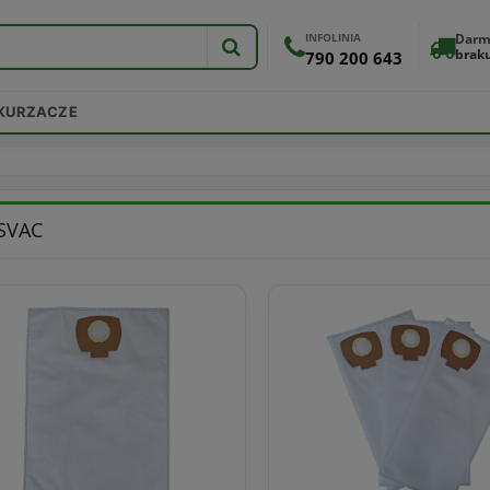
INFOLINIA
Darm
brak
790 200 643
DKURZACZE
SVAC