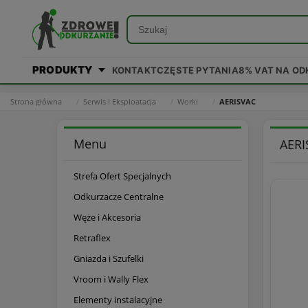
PRODUKTY
KONTAKT
CZĘSTE PYTANIA
8% VAT NA O
Strona główna
Serwis i Eksploatacja
Worki
AERISVAC
Menu
AERI
Strefa Ofert Specjalnych
Odkurzacze Centralne
Węże i Akcesoria
Retraflex
Gniazda i Szufelki
Vroom i Wally Flex
Elementy instalacyjne