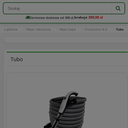
brakuje
300,00 zł
Darmowa dostawa od 300 zł,
rona główna
Węże i Akcesoria
Węże Ssące
Producenci A-Z
Tubo
Tubo