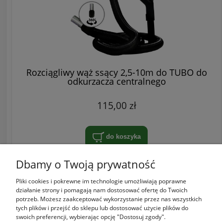
Rozciągliwy wąż ssący 2,5-10m do TUBO do
odkurzacza centralnego
115,00 zł
do koszyka
Dbamy o Twoją prywatność
Pliki cookies i pokrewne im technologie umożliwiają poprawne
Zakupy
działanie strony i pomagają nam dostosować ofertę do Twoich
potrzeb. Możesz zaakceptować wykorzystanie przez nas wszystkich
tych plików i przejść do sklepu lub dostosować użycie plików do
Pomoc
swoich preferencji, wybierając opcję "Dostosuj zgody".