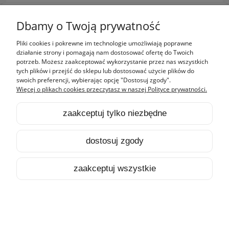
pokaż pełną wersję strony
Dbamy o Twoją prywatność
Sklep internetowy Shoper.pl
Pliki cookies i pokrewne im technologie umożliwiają poprawne
działanie strony i pomagają nam dostosować ofertę do Twoich
potrzeb. Możesz zaakceptować wykorzystanie przez nas wszystkich
tych plików i przejść do sklepu lub dostosować użycie plików do
swoich preferencji, wybierając opcję "Dostosuj zgody".
Więcej o plikach cookies przeczytasz w naszej Polityce prywatności.
zaakceptuj tylko niezbędne
dostosuj zgody
zaakceptuj wszystkie
HOME
PRODUKTY
SZUKAJ
KONTO
KOSZYK