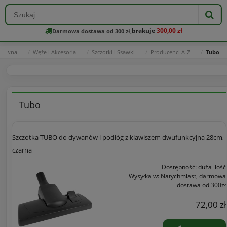
brakuje
300,00 zł
Darmowa dostawa od 300 zł,
główna
Węże i Akcesoria
Szczotki i Ssawki
Producenci A-Z
Tubo
Tubo
Szczotka TUBO do dywanów i podłóg z klawiszem dwufunkcyjna 28cm,
czarna
Dostępność:
duża ilość
Wysyłka w:
Natychmiast, darmowa
dostawa od 300zł
72,00 zł