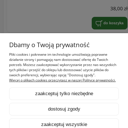
38,00 zł
do koszyka
«
1
2
»
Dbamy o Twoją prywatność
Pliki cookies i pokrewne im technologie umożliwiają poprawne
Zakupy
działanie strony i pomagają nam dostosować ofertę do Twoich
potrzeb. Możesz zaakceptować wykorzystanie przez nas wszystkich
tych plików i przejść do sklepu lub dostosować użycie plików do
Pomoc
swoich preferencji, wybierając opcję "Dostosuj zgody".
Więcej o plikach cookies przeczytasz w naszej Polityce prywatności.
Moje konto
zaakceptuj tylko niezbędne
Informacje
dostosuj zgody
pokaż pełną wersję strony
zaakceptuj wszystkie