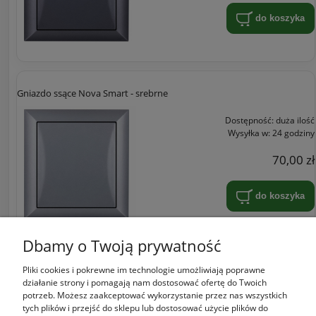
do koszyka
Gniazdo ssące Nova Smart - srebrne
Dostępność:
duża ilość
Wysyłka w:
24 godziny
70,00 zł
do koszyka
Dbamy o Twoją prywatność
Pliki cookies i pokrewne im technologie umożliwiają poprawne
Zakupy
działanie strony i pomagają nam dostosować ofertę do Twoich
potrzeb. Możesz zaakceptować wykorzystanie przez nas wszystkich
tych plików i przejść do sklepu lub dostosować użycie plików do
Pomoc