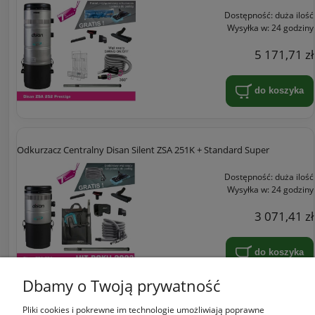
Dostępność:
duża ilość
Wysyłka w:
24 godziny
5 171,71 zł
do koszyka
Odkurzacz Centralny Disan Silent ZSA 251K + Standard Super
Dostępność:
duża ilość
Wysyłka w:
24 godziny
3 071,41 zł
do koszyka
Dbamy o Twoją prywatność
Pliki cookies i pokrewne im technologie umożliwiają poprawne