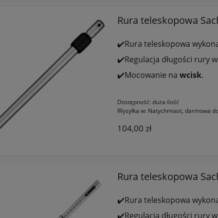
Rura teleskopowa Sac
✔️Rura teleskopowa wykon
✔️Regulacja długości rury w
✔️Mocowanie na
wcisk
.
Dostępność:
duża ilość
Wysyłka w:
Natychmiast, darmowa do
104,00 zł
Rura teleskopowa Sach
✔️Rura teleskopowa wykon
✔️Regulacja długości rury w