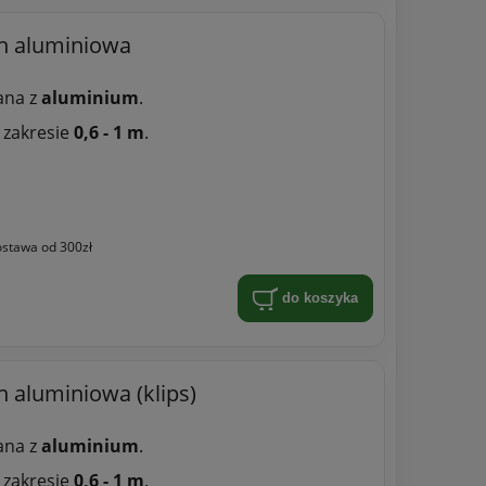
h aluminiowa
ana z
aluminium
.
 zakresie
0,6 - 1 m
.
stawa od 300zł
do koszyka
 aluminiowa (klips)
ana z
aluminium
.
 zakresie
0,6 - 1 m
.