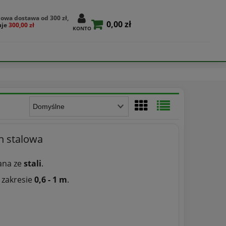
owa dostawa od 300 zł,
0,00 zł
uje
300,00 zł
KONTO
h stalowa
ana ze
stali
.
 zakresie
0,6 - 1 m
.