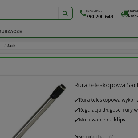
INFOLINIA
Darm
brak
790 200 643
DKURZACZE
Sach
Rura teleskopowa Sac
✔️Rura teleskopowa wykon
✔️Regulacja długości rury w
✔️Mocowanie na
klips
.
Dostępność:
duża ilość