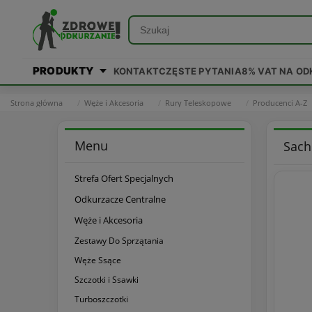
PRODUKTY
KONTAKT
CZĘSTE PYTANIA
8% VAT NA O
Strona główna
Węże i Akcesoria
Rury Teleskopowe
Producenci A-Z
Menu
Sach
Strefa Ofert Specjalnych
Odkurzacze Centralne
Węże i Akcesoria
Zestawy Do Sprzątania
Węże Ssące
Szczotki i Ssawki
Turboszczotki