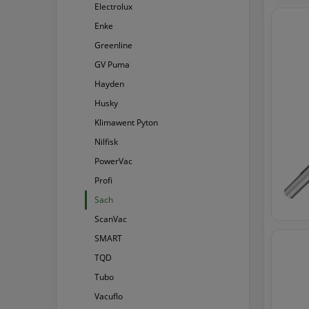
Electrolux
Enke
Greenline
GV Puma
Hayden
Husky
Klimawent Pyton
Nilfisk
PowerVac
Profi
Sach
ScanVac
SMART
TQD
Tubo
Vacuflo