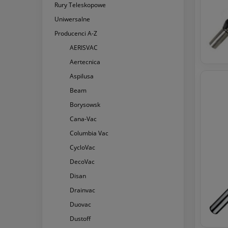
Rury Teleskopowe
Uniwersalne
Producenci A-Z
AERISVAC
Aertecnica
Aspilusa
Beam
Borysowsk
Cana-Vac
Columbia Vac
CycloVac
DecoVac
Disan
Drainvac
Duovac
Dustoff