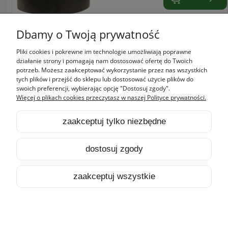
Dbamy o Twoją prywatność
Pliki cookies i pokrewne im technologie umożliwiają poprawne
Zakupy
działanie strony i pomagają nam dostosować ofertę do Twoich
potrzeb. Możesz zaakceptować wykorzystanie przez nas wszystkich
tych plików i przejść do sklepu lub dostosować użycie plików do
Pomoc
swoich preferencji, wybierając opcję "Dostosuj zgody".
Więcej o plikach cookies przeczytasz w naszej Polityce prywatności.
Moje konto
zaakceptuj tylko niezbędne
Informacje
dostosuj zgody
pokaż pełną wersję strony
zaakceptuj wszystkie
Sklep internetowy Shoper.pl
HOME
PRODUKTY
SZUKAJ
KONTO
KOSZYK