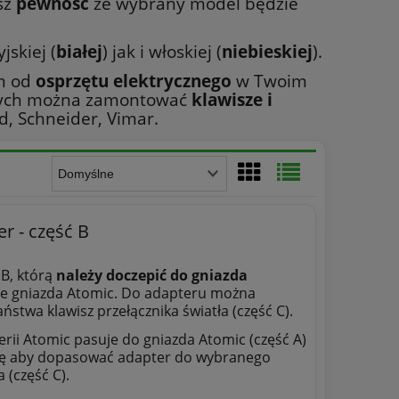
sz
pewność
że wybrany model będzie
skiej (
białej
) jak i włoskiej (
niebieskiej
).
ym od
osprzętu elektrycznego
w Twoim
órych można zamontować
klawisze i
d, Schneider, Vimar.
r - część B
 B, którą
należy doczepić do gniazda
mie gniazda Atomic. Do adapteru można
ństwa klawisz przełącznika światła (część C).
erii Atomic pasuje do gniazda Atomic (część A)
gę aby dopasować adapter do wybranego
 (część C).