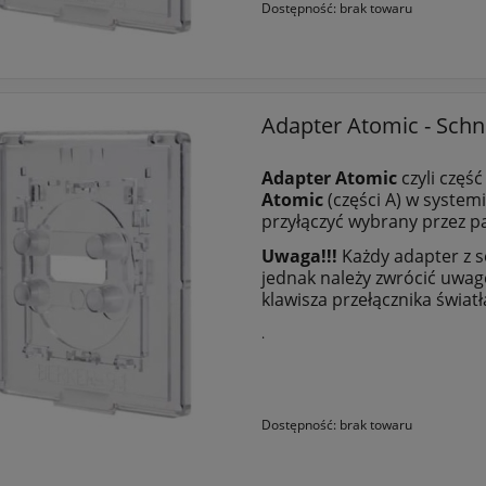
Dostępność:
brak towaru
Adapter Atomic - Schne
Adapter Atomic
czyli część
Atomic
(części A) w syste
przyłączyć wybrany przez pa
Uwaga!!!
Każdy adapter z s
jednak należy zwrócić uwa
klawisza przełącznika światła
.
Dostępność:
brak towaru