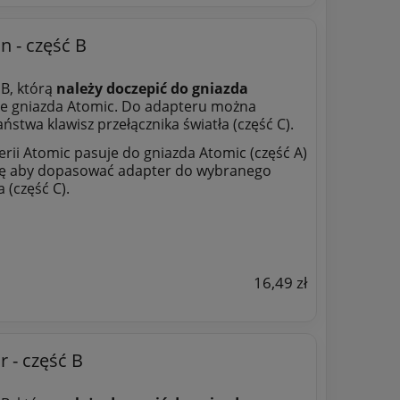
n - część B
 B, którą
należy doczepić do gniazda
mie gniazda Atomic. Do adapteru można
ństwa klawisz przełącznika światła (część C).
erii Atomic pasuje do gniazda Atomic (część A)
gę aby dopasować adapter do wybranego
 (część C).
16,49 zł
 - część B