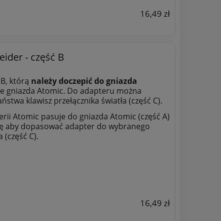
16,49 zł
ider - część B
 B, którą
należy doczepić do gniazda
mie gniazda Atomic. Do adapteru można
ństwa klawisz przełącznika światła (część C).
erii Atomic pasuje do gniazda Atomic (część A)
gę aby dopasować adapter do wybranego
 (część C).
16,49 zł