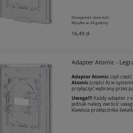
Dostępność:
duża ilość
Wysyłka w:
24 godziny
16,49 zł
Adapter Atomic - Legra
Adapter Atomic
czyli część
Atomic
(części A) w syste
przyłączyć wybrany przez pa
Uwaga!!!
Każdy adapter z s
jednak należy zwrócić uwa
klawisza przełącznika światła