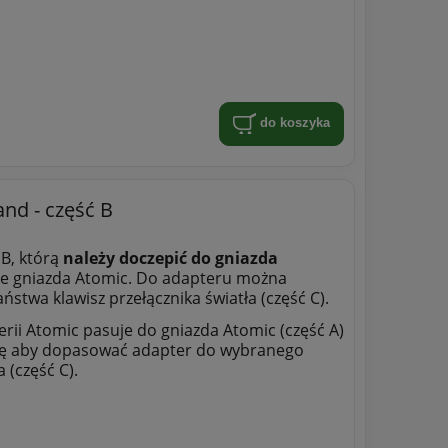
do koszyka
nd - część B
 B, którą
należy doczepić do gniazda
mie gniazda Atomic. Do adapteru można
ństwa klawisz przełącznika światła (część C).
erii Atomic pasuje do gniazda Atomic (część A)
gę aby dopasować adapter do wybranego
 (część C).