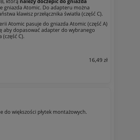
 B, którą
należy doczepić do gniazda
mie gniazda Atomic. Do adapteru można
ństwa klawisz przełącznika światła (część C).
erii Atomic pasuje do gniazda Atomic (część A)
gę aby dopasować adapter do wybranego
 (część C).
16,49 zł
e do większości płytek montażowych.