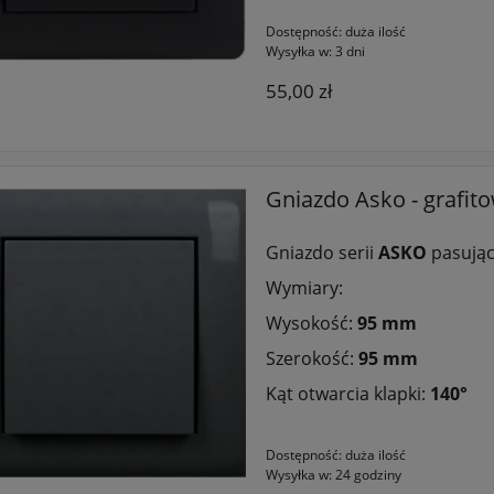
Dostępność:
duża ilość
Wysyłka w:
3 dni
55,00 zł
Gniazdo Asko - grafit
Gniazdo serii
ASKO
pasując
Wymiary:
Wysokość:
95 mm
Szerokość:
95 mm
Kąt otwarcia klapki:
140
°
Dostępność:
duża ilość
Wysyłka w:
24 godziny