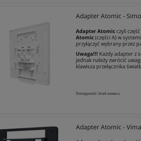
Adapter Atomic - Simo
Adapter Atomic
czyli część
Atomic
(części A) w syste
przyłączyć wybrany przez pa
Uwaga!!!
Każdy adapter z s
jednak należy zwrócić uwa
klawisza przełącznika światła
Dostępność:
brak towaru
Adapter Atomic - Vimar