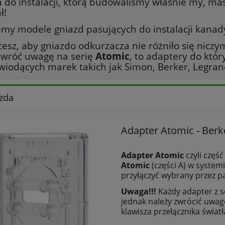
 do instalacji, którą budowaliśmy właśnie my, ma
ł!
my modele gniazd pasujących do instalacji kanadyj
hcesz, aby gniazdo odkurzacza nie różniło się nicz
wróć uwagę na serię
Atomic
, to adaptery do kt
wiodących marek takich jak Simon, Berker, Legran
zda
Adapter Atomic - Berke
Adapter Atomic
czyli część
Atomic
(części A) w syste
przyłączyć wybrany przez pa
Uwaga!!!
Każdy adapter z s
jednak należy zwrócić uwa
klawisza przełącznika światła