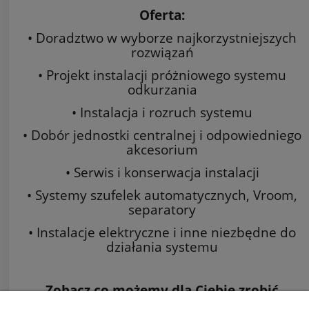
Oferta:
• Doradztwo w wyborze najkorzystniejszych
rozwiązań
• Projekt instalacji próżniowego systemu
odkurzania
• Instalacja i rozruch systemu
• Dobór jednostki centralnej i odpowiedniego
akcesorium
• Serwis i konserwacja instalacji
• Systemy szufelek automatycznych, Vroom,
separatory
• Instalacje elektryczne i inne niezbędne do
działania systemu
Zobacz co możemy dla Ciebie zrobić
na:
www.odkurzacze-centralne.org