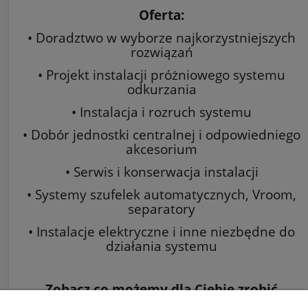
Oferta:
• Doradztwo w wyborze najkorzystniejszych
rozwiązań
• Projekt instalacji próżniowego systemu
odkurzania
• Instalacja i rozruch systemu
• Dobór jednostki centralnej i odpowiedniego
akcesorium
• Serwis i konserwacja instalacji
• Systemy szufelek automatycznych, Vroom,
separatory
• Instalacje elektryczne i inne niezbędne do
działania systemu
Zobacz co możemy dla Ciebie zrobić
na:
www.odkurzacze-centralne.org