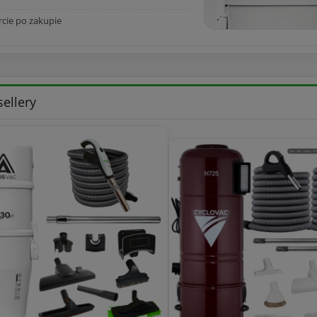
cie po zakupie
sellery