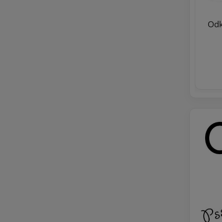
KASETA VROOM 5,4 WĄŻ ZWIJANY
Odk
ODKURZACZ CENTRALNY ZESTAW
659,00 zł
do koszyka