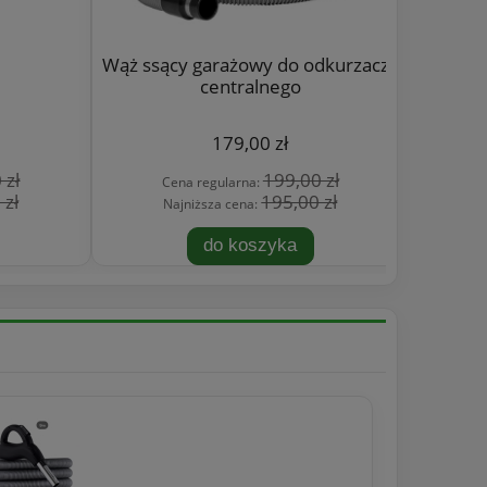
Wąż ssący garażowy do odkurzacza
Zestaw G
centralnego
od
179,00 zł
 zł
199,00 zł
Cena regularna:
 zł
195,00 zł
Najniższa cena:
do koszyka