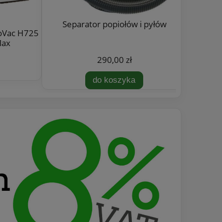
Separator popiołów i pyłów
Zest
loVac H725
Max
290,00 zł
do koszyka