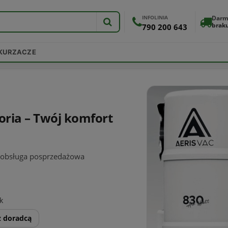
INFOLINIA
Darm
brak
790 200 643
DKURZACZE
oria – Twój komfort
• obsługa posprzedażowa
k
z doradcą