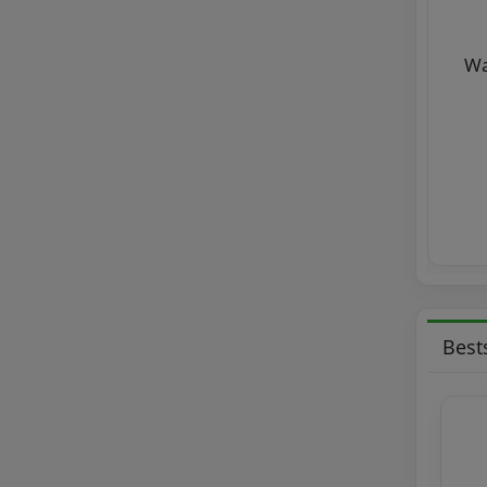
Uchwyt na szczotki mocowany do
Wą
rury
1,99 zł
12,50 zł
Cena regularna:
12,50 zł
Najniższa cena:
do koszyka
Best